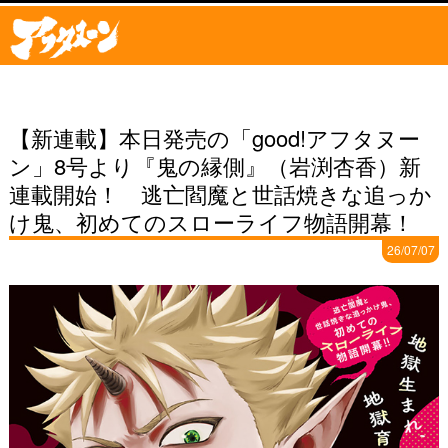
【新連載】本日発売の「good!アフタヌー
ン」8号より『鬼の縁側』（岩渕杏香）新
連載開始！ 逃亡閻魔と世話焼きな追っか
け鬼、初めてのスローライフ物語開幕！
26/07/07