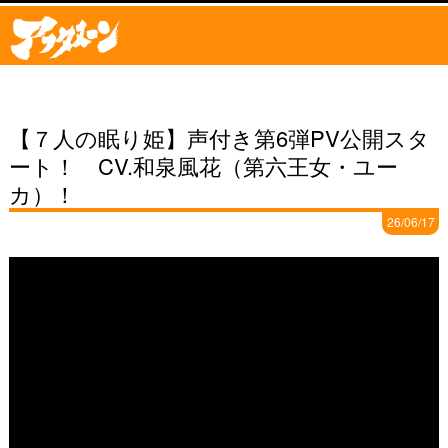
【７人の眠り姫】声付き第6弾PV公開スタ
ート！ CV.和泉風花（第六王女・ユー
カ）！
26/06/17