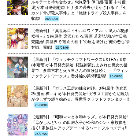
ルキラーと待ち合わせ』5巻(原作 伊口紺/漫画 中村優
児)が本日発売開始! ヒナタの過去が明かされる!? 「セ
カンド骨折殺人事件」と「絶縁ドライブ殺人事件」を
収録!!
26/08/06
【最新刊】『異世界ロイヤルロワイアル ～18人の花嫁
候補～』3巻(原作 宮沢わたる/漫画 若宮弘明)が本日発
売開始! 異世界で“運命の相手”の座を賭けた“俺の恋心”争
奪戦、完結!
26/08/06
【最新刊】『ウィッチクラフトワークスEXTRA』5巻
(水薙竜)が本日発売開始! 権謀術策にまみれた魔女の世
界で、多華宮君と火々里さんの冒険は続く──「ウィッ
チクラフトワークス」番外編の第5弾登場!
26/08/06
【最新刊】『ガラス工房の錬金術師』3巻(原作 佐倉真
稀/漫画 樺ユキ)が本日発売開始! ガラス工房から辺境領
が少しずつ輝き始める、異世界クラフトファンタジー!!
26/08/06
【最新刊】『昭和ママと令和キッズ』が本日発売開始!
『母がしんどい』の田房永子が令和のシン・家族像を
描く! 家族観をアップデートするハートフルコメディ!!
26/07/22