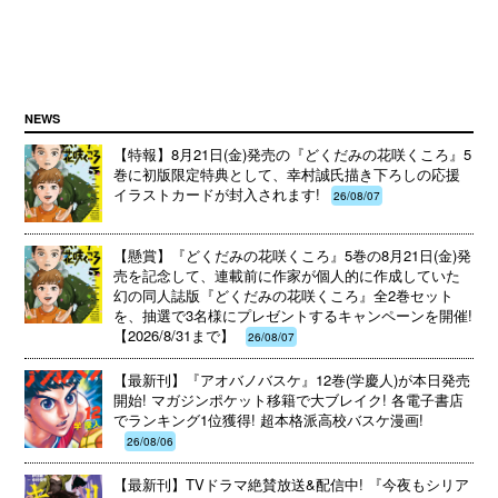
NEWS
【特報】8月21日(金)発売の『どくだみの花咲くころ』5
巻に初版限定特典として、幸村誠氏描き下ろしの応援
イラストカードが封入されます!
26/08/07
【懸賞】『どくだみの花咲くころ』5巻の8月21日(金)発
売を記念して、連載前に作家が個人的に作成していた
幻の同人誌版『どくだみの花咲くころ』全2巻セット
を、抽選で3名様にプレゼントするキャンペーンを開催!
【2026/8/31まで】
26/08/07
【最新刊】『アオバノバスケ』12巻(学慶人)が本日発売
開始! マガジンポケット移籍で大ブレイク! 各電子書店
でランキング1位獲得! 超本格派高校バスケ漫画!
26/08/06
【最新刊】TVドラマ絶賛放送&配信中! 『今夜もシリア