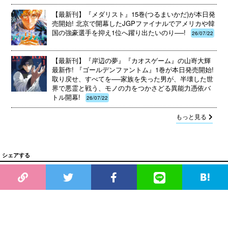
【最新刊】『メダリスト』15巻(つるまいかだ)が本日発
売開始! 北京で開幕したJGPファイナルでアメリカや韓
国の強豪選手を抑え1位へ躍り出たいのり──!
26/07/22
【最新刊】『岸辺の夢』『カオスゲーム』の山嵜大輝
最新作! 『ゴールデンファントム』1巻が本日発売開始!
取り戻せ、すべてを──家族を失った男が、半壊した世
界で悪霊と戦う、モノの力をつかさどる異能力憑依バ
トル開幕!
26/07/22
もっと見る
シェアする