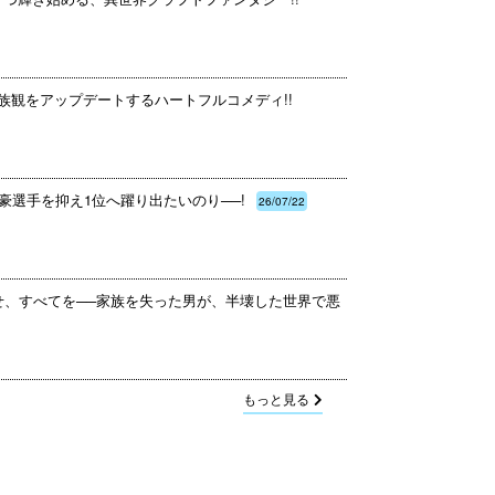
族観をアップデートするハートフルコメディ!!
豪選手を抑え1位へ躍り出たいのり──!
26/07/22
せ、すべてを──家族を失った男が、半壊した世界で悪
もっと見る