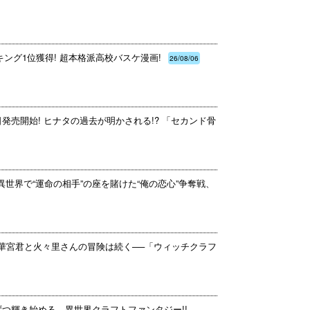
ング1位獲得! 超本格派高校バスケ漫画!
26/08/06
日発売開始! ヒナタの過去が明かされる!? 「セカンド骨
異世界で“運命の相手”の座を賭けた“俺の恋心”争奪戦、
多華宮君と火々里さんの冒険は続く──「ウィッチクラフ
ずつ輝き始める、異世界クラフトファンタジー!!