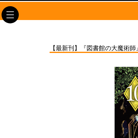
toggle
navigation
【最新刊】『図書館の大魔術師』