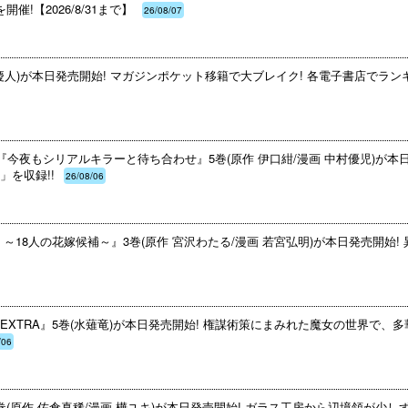
!【2026/8/31まで】
26/08/07
慶人)が本日発売開始! マガジンポケット移籍で大ブレイク! 各電子書店でランキ
『今夜もシリアルキラーと待ち合わせ』5巻(原作 伊口紺/漫画 中村優児)が本
を収録!!
26/08/06
18人の花嫁候補～』3巻(原作 宮沢わたる/漫画 若宮弘明)が本日発売開始! 
XTRA』5巻(水薙竜)が本日発売開始! 権謀術策にまみれた魔女の世界で、
/06
(原作 佐倉真稀/漫画 樺ユキ)が本日発売開始! ガラス工房から辺境領が少し