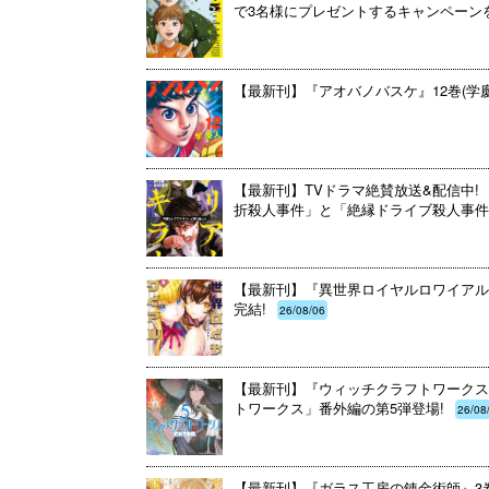
で3名様にプレゼントするキャンペーンを開催
【最新刊】『アオバノバスケ』12巻(学
【最新刊】TVドラマ絶賛放送&配信中! 
折殺人事件」と「絶縁ドライブ殺人事件」
【最新刊】『異世界ロイヤルロワイアル ～
完結!
26/08/06
【最新刊】『ウィッチクラフトワークスE
トワークス」番外編の第5弾登場!
26/08
【最新刊】『ガラス工房の錬金術師』3巻