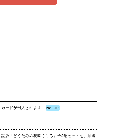
トカードが封入されます!
26/08/07
同人誌版『どくだみの花咲くころ』全2巻セットを、抽選