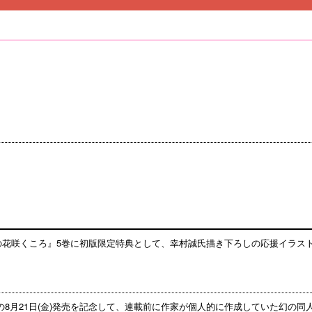
みの花咲くころ』5巻に初版限定特典として、幸村誠氏描き下ろしの応援イラス
の8月21日(金)発売を記念して、連載前に作家が個人的に作成していた幻の