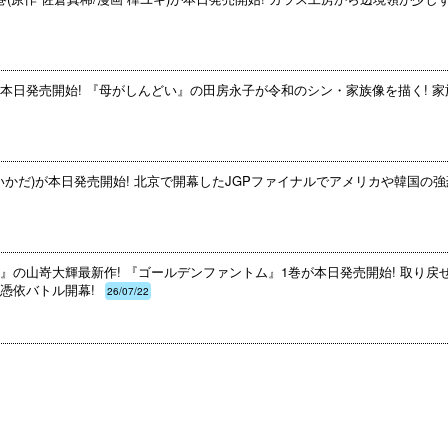
本日発売開始! 『母がしんどい』の田房永子が令和のシン・家族像を描く! 家
いかだ)が本日発売開始! 北京で開幕したJGPファイナルでアメリカや韓国の強
』の山嵜大輝最新作! 『ゴールデンファントム』1巻が本日発売開始! 取り戻
憑依バトル開幕!
26/07/22