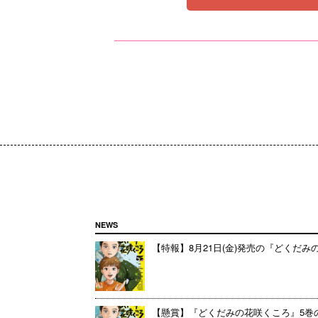
NEWS
【特報】8月21日(金)発売の『どくだ
【懸賞】『どくだみの花咲くころ』5巻