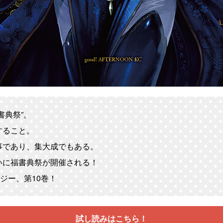
書典祭”。
すること。
事であり、集大成でもある。
いに福書典祭が開催される！
ジー、第10巻！
試し読みはこちら！