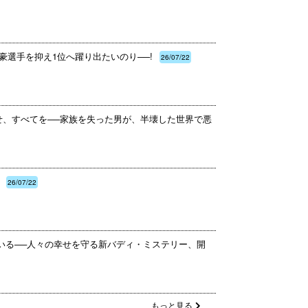
豪選手を抑え1位へ躍り出たいのり──!
26/07/22
せ、すべてを──家族を失った男が、半壊した世界で悪
26/07/22
ている──人々の幸せを守る新バディ・ミステリー、開
もっと見る