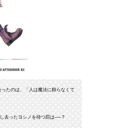
会ったのは、「人は魔法に頼らなくて
し去ったヨシノを待つ罰は──？