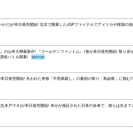
いかだ)が本日発売開始! 北京で開幕したJGPファイナルでアメリカや韓国の強
』の山嵜大輝最新作! 『ゴールデンファントム』1巻が本日発売開始! 取り戻
憑依バトル開幕!
26/07/22
が本日発売開始! 失われた奇祭『不死鳥殺し』の最初の祭り「鳥始祭」に挑む!!
巻(丸木戸マキ)が本日発売開始! 幸せが保証された日本の未来で、彼らは生き