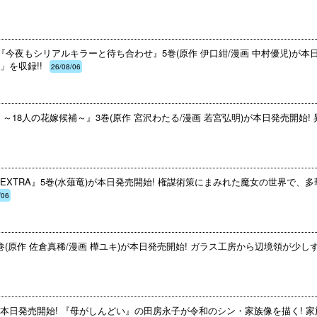
『今夜もシリアルキラーと待ち合わせ』5巻(原作 伊口紺/漫画 中村優児)が本
を収録!!
26/08/06
18人の花嫁候補～』3巻(原作 宮沢わたる/漫画 若宮弘明)が本日発売開始! 
XTRA』5巻(水薙竜)が本日発売開始! 権謀術策にまみれた魔女の世界で、
/06
(原作 佐倉真稀/漫画 樺ユキ)が本日発売開始! ガラス工房から辺境領が少し
本日発売開始! 『母がしんどい』の田房永子が令和のシン・家族像を描く! 家