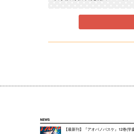
NEWS
【最新刊】『アオバノバスケ』12巻(学