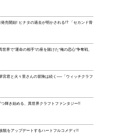
日発売開始! ヒナタの過去が明かされる!? 「セカンド骨
異世界で“運命の相手”の座を賭けた“俺の恋心”争奪戦、
多華宮君と火々里さんの冒険は続く──「ウィッチクラフ
ずつ輝き始める、異世界クラフトファンタジー!!
族観をアップデートするハートフルコメディ!!