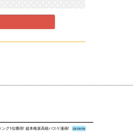
ング1位獲得! 超本格派高校バスケ漫画!
26/08/06