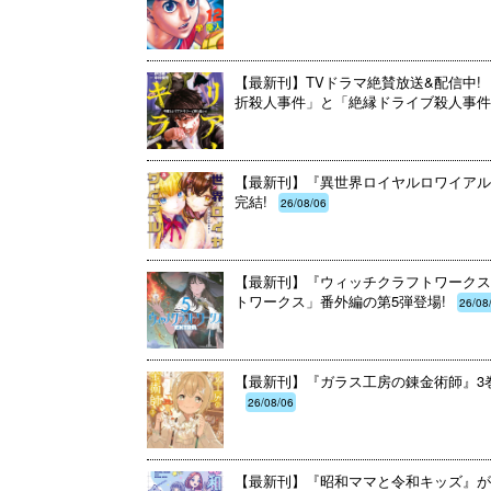
【最新刊】TVドラマ絶賛放送&配信中! 
折殺人事件」と「絶縁ドライブ殺人事件」
【最新刊】『異世界ロイヤルロワイアル ～
完結!
26/08/06
【最新刊】『ウィッチクラフトワークスE
トワークス」番外編の第5弾登場!
26/08
【最新刊】『ガラス工房の錬金術師』3巻
26/08/06
【最新刊】『昭和ママと令和キッズ』が