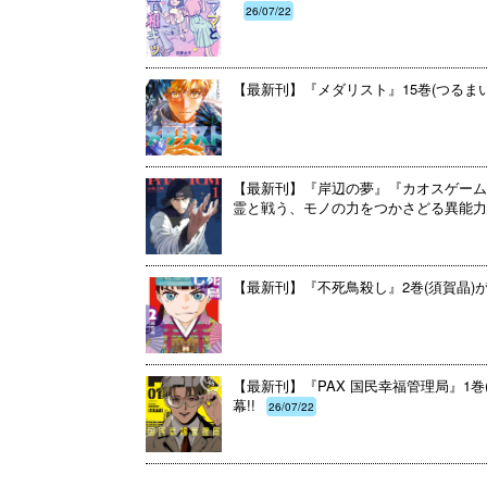
26/07/22
【最新刊】『メダリスト』15巻(つるま
【最新刊】『岸辺の夢』『カオスゲーム
霊と戦う、モノの力をつかさどる異能力
【最新刊】『不死鳥殺し』2巻(須賀晶)
【最新刊】『PAX 国民幸福管理局』1
幕!!
26/07/22