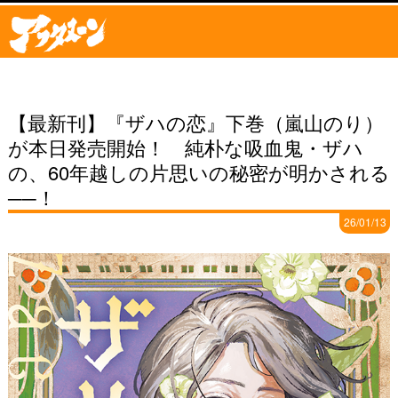
【最新刊】『ザハの恋』下巻（嵐山のり）
が本日発売開始！ 純朴な吸血鬼・ザハ
の、60年越しの片思いの秘密が明かされる
──！
26/01/13