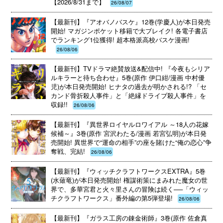
【2026/8/31まで】
26/08/07
【最新刊】『アオバノバスケ』12巻(学慶人)が本日発売
開始! マガジンポケット移籍で大ブレイク! 各電子書店
でランキング1位獲得! 超本格派高校バスケ漫画!
26/08/06
【最新刊】TVドラマ絶賛放送&配信中! 『今夜もシリア
ルキラーと待ち合わせ』5巻(原作 伊口紺/漫画 中村優
児)が本日発売開始! ヒナタの過去が明かされる!? 「セ
カンド骨折殺人事件」と「絶縁ドライブ殺人事件」を
収録!!
26/08/06
【最新刊】『異世界ロイヤルロワイアル ～18人の花嫁
候補～』3巻(原作 宮沢わたる/漫画 若宮弘明)が本日発
売開始! 異世界で“運命の相手”の座を賭けた“俺の恋心”争
奪戦、完結!
26/08/06
【最新刊】『ウィッチクラフトワークスEXTRA』5巻
(水薙竜)が本日発売開始! 権謀術策にまみれた魔女の世
界で、多華宮君と火々里さんの冒険は続く──「ウィッ
チクラフトワークス」番外編の第5弾登場!
26/08/06
【最新刊】『ガラス工房の錬金術師』3巻(原作 佐倉真