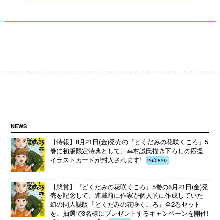
NEWS
【特報】8月21日(金)発売の『どくだみの花咲くころ』5
巻に初版限定特典として、幸村誠氏描き下ろしの応援
イラストカードが封入されます!
26/08/07
【懸賞】『どくだみの花咲くころ』5巻の8月21日(金)発
売を記念して、連載前に作家が個人的に作成していた
幻の同人誌版『どくだみの花咲くころ』全2巻セット
を、抽選で3名様にプレゼントするキャンペーンを開催!