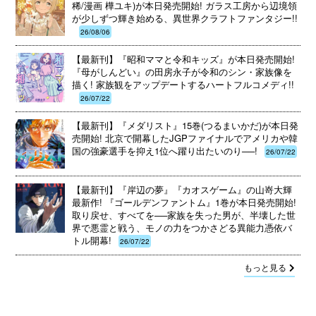
稀/漫画 樺ユキ)が本日発売開始! ガラス工房から辺境領
が少しずつ輝き始める、異世界クラフトファンタジー!!
26/08/06
【最新刊】『昭和ママと令和キッズ』が本日発売開始!
『母がしんどい』の田房永子が令和のシン・家族像を
描く! 家族観をアップデートするハートフルコメディ!!
26/07/22
【最新刊】『メダリスト』15巻(つるまいかだ)が本日発
売開始! 北京で開幕したJGPファイナルでアメリカや韓
国の強豪選手を抑え1位へ躍り出たいのり──!
26/07/22
【最新刊】『岸辺の夢』『カオスゲーム』の山嵜大輝
最新作! 『ゴールデンファントム』1巻が本日発売開始!
取り戻せ、すべてを──家族を失った男が、半壊した世
界で悪霊と戦う、モノの力をつかさどる異能力憑依バ
トル開幕!
26/07/22
もっと見る