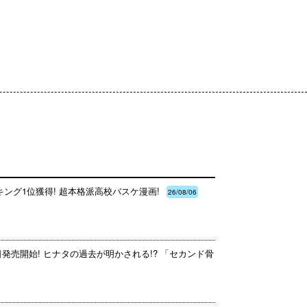
ング1位獲得! 超本格派高校バスケ漫画!
26/08/06
日発売開始! ヒナタの過去が明かされる!? 「セカンド骨