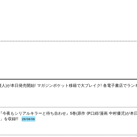
慶人)が本日発売開始! マガジンポケット移籍で大ブレイク! 各電子書店でランキ
『今夜もシリアルキラーと待ち合わせ』5巻(原作 伊口紺/漫画 中村優児)が本
を収録!!
26/08/06