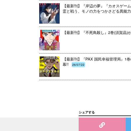
【最新刊】『岸辺の夢』『カオスゲーム
霊と戦う、モノの力をつかさどる異能力
【最新刊】『不死鳥殺し』2巻(須賀晶)
【最新刊】『PAX 国民幸福管理局』1
幕!!
26/07/22
シェアする