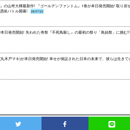
』の山嵜大輝最新作! 『ゴールデンファントム』1巻が本日発売開始! 取り戻
憑依バトル開幕!
26/07/22
が本日発売開始! 失われた奇祭『不死鳥殺し』の最初の祭り「鳥始祭」に挑む!!
巻(丸木戸マキ)が本日発売開始! 幸せが保証された日本の未来で、彼らは生き