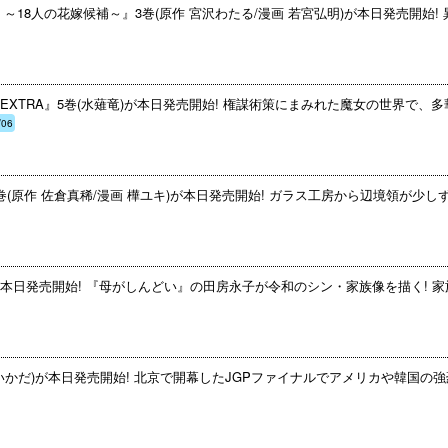
18人の花嫁候補～』3巻(原作 宮沢わたる/漫画 若宮弘明)が本日発売開始! 
XTRA』5巻(水薙竜)が本日発売開始! 権謀術策にまみれた魔女の世界で、
/06
(原作 佐倉真稀/漫画 樺ユキ)が本日発売開始! ガラス工房から辺境領が少し
本日発売開始! 『母がしんどい』の田房永子が令和のシン・家族像を描く! 家
いかだ)が本日発売開始! 北京で開幕したJGPファイナルでアメリカや韓国の強