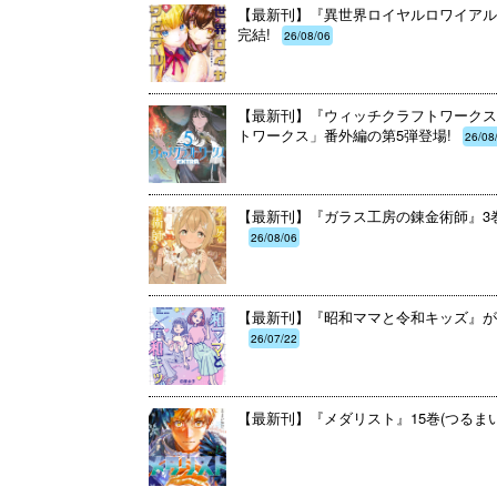
【最新刊】『異世界ロイヤルロワイアル ～
完結!
26/08/06
【最新刊】『ウィッチクラフトワークスE
トワークス」番外編の第5弾登場!
26/08
【最新刊】『ガラス工房の錬金術師』3巻
26/08/06
【最新刊】『昭和ママと令和キッズ』が
26/07/22
【最新刊】『メダリスト』15巻(つるま