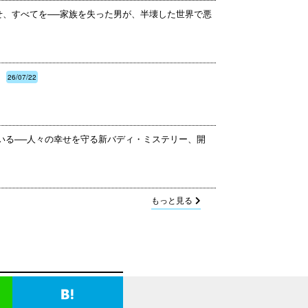
せ、すべてを──家族を失った男が、半壊した世界で悪
26/07/22
ている──人々の幸せを守る新バディ・ミステリー、開
もっと見る