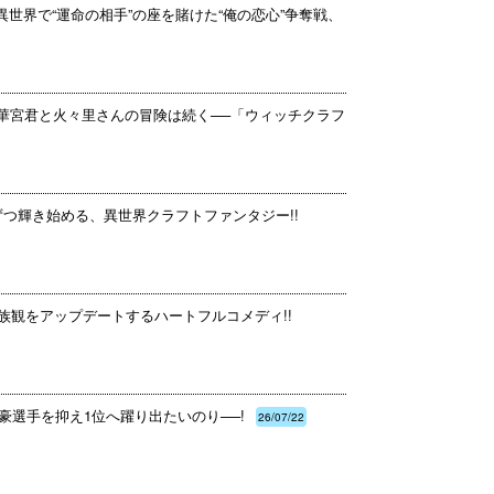
異世界で“運命の相手”の座を賭けた“俺の恋心”争奪戦、
多華宮君と火々里さんの冒険は続く──「ウィッチクラフ
ずつ輝き始める、異世界クラフトファンタジー!!
族観をアップデートするハートフルコメディ!!
豪選手を抑え1位へ躍り出たいのり──!
26/07/22