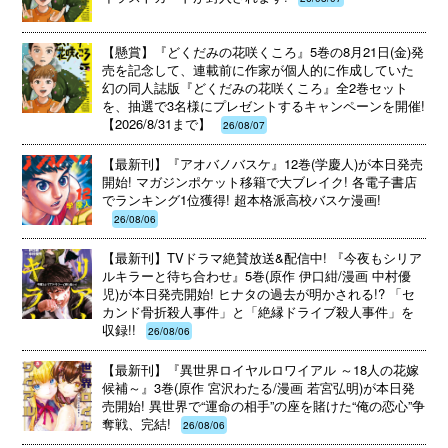
【懸賞】『どくだみの花咲くころ』5巻の8月21日(金)発
売を記念して、連載前に作家が個人的に作成していた
幻の同人誌版『どくだみの花咲くころ』全2巻セット
を、抽選で3名様にプレゼントするキャンペーンを開催!
【2026/8/31まで】
26/08/07
【最新刊】『アオバノバスケ』12巻(学慶人)が本日発売
開始! マガジンポケット移籍で大ブレイク! 各電子書店
でランキング1位獲得! 超本格派高校バスケ漫画!
26/08/06
【最新刊】TVドラマ絶賛放送&配信中! 『今夜もシリア
ルキラーと待ち合わせ』5巻(原作 伊口紺/漫画 中村優
児)が本日発売開始! ヒナタの過去が明かされる!? 「セ
カンド骨折殺人事件」と「絶縁ドライブ殺人事件」を
収録!!
26/08/06
【最新刊】『異世界ロイヤルロワイアル ～18人の花嫁
候補～』3巻(原作 宮沢わたる/漫画 若宮弘明)が本日発
売開始! 異世界で“運命の相手”の座を賭けた“俺の恋心”争
奪戦、完結!
26/08/06