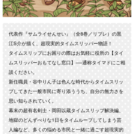
代表作『サムライせんせい』（全8巻／リブレ）の黒
江S介が描く、超現実的タイムスリッパー物語！
タイムスリップにお困りの際はお気軽に役所の【タイ
ムスリッパーおもてなし窓口】──通称タイマドにご相
談ください。
新任職員・谷中りん子は色んな時代からタイムスリッ
プしてきた一般市民に寄り添ううち、自分の無力さを
思い知らされていく。
幕末の超有名剣士・岡田以蔵タイムスリップ解決編、
地獄のどんずべりな1日をタイムループしてしまう芸
人編など、多くの悩める市民と一緒に過ごす超現実的