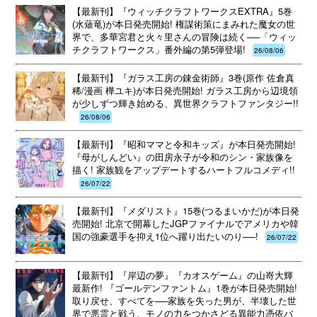
【最新刊】『ウィッチクラフトワークスEXTRA』5巻
(水薙竜)が本日発売開始! 権謀術策にまみれた魔女の世
界で、多華宮君と火々里さんの冒険は続く──「ウィッ
チクラフトワークス」番外編の第5弾登場!
26/08/06
【最新刊】『ガラス工房の錬金術師』3巻(原作 佐倉真
稀/漫画 樺ユキ)が本日発売開始! ガラス工房から辺境領
が少しずつ輝き始める、異世界クラフトファンタジー!!
26/08/06
【最新刊】『昭和ママと令和キッズ』が本日発売開始!
『母がしんどい』の田房永子が令和のシン・家族像を
描く! 家族観をアップデートするハートフルコメディ!!
26/07/22
【最新刊】『メダリスト』15巻(つるまいかだ)が本日発
売開始! 北京で開幕したJGPファイナルでアメリカや韓
国の強豪選手を抑え1位へ躍り出たいのり──!
26/07/22
【最新刊】『岸辺の夢』『カオスゲーム』の山嵜大輝
最新作! 『ゴールデンファントム』1巻が本日発売開始!
取り戻せ、すべてを──家族を失った男が、半壊した世
界で悪霊と戦う、モノの力をつかさどる異能力憑依バ