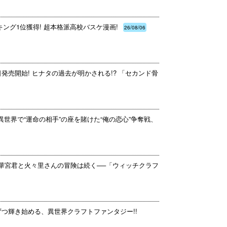
ング1位獲得! 超本格派高校バスケ漫画!
26/08/06
日発売開始! ヒナタの過去が明かされる!? 「セカンド骨
異世界で“運命の相手”の座を賭けた“俺の恋心”争奪戦、
多華宮君と火々里さんの冒険は続く──「ウィッチクラフ
ずつ輝き始める、異世界クラフトファンタジー!!