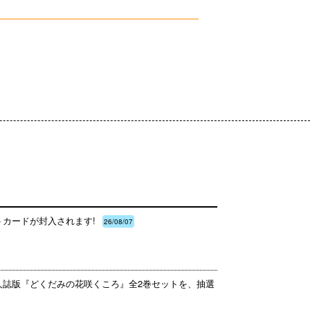
トカードが封入されます!
26/08/07
同人誌版『どくだみの花咲くころ』全2巻セットを、抽選