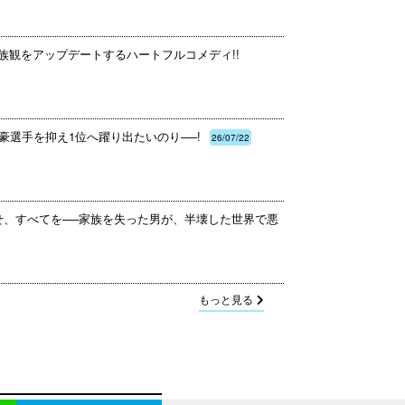
族観をアップデートするハートフルコメディ!!
豪選手を抑え1位へ躍り出たいのり──!
26/07/22
せ、すべてを──家族を失った男が、半壊した世界で悪
もっと見る