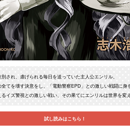
差別され、虐げられる毎日を送っていた主人公エンリル。
の全てを壊す決意をし、「電動警察EPD」との激しい戦闘に身
えるイズ警視との激しい戦い、その果てにエンリルは世界を変
試し読みはこちら！