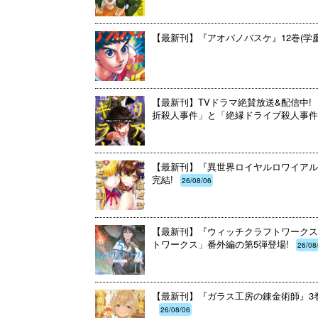
【最新刊】『アオバノバスケ』12巻(学
【最新刊】TVドラマ絶賛放送&配信中! 
折殺人事件」と「絶縁ドライブ殺人事件」
【最新刊】『異世界ロイヤルロワイアル ～
完結!
26/08/06
【最新刊】『ウィッチクラフトワークスE
トワークス」番外編の第5弾登場!
26/08
【最新刊】『ガラス工房の錬金術師』3巻
26/08/06