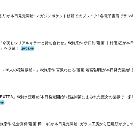
慶人)が本日発売開始! マガジンポケット移籍で大ブレイク! 各電子書店でランキ
『今夜もシリアルキラーと待ち合わせ』5巻(原作 伊口紺/漫画 中村優児)が本
を収録!!
26/08/06
18人の花嫁候補～』3巻(原作 宮沢わたる/漫画 若宮弘明)が本日発売開始! 
XTRA』5巻(水薙竜)が本日発売開始! 権謀術策にまみれた魔女の世界で、
/06
(原作 佐倉真稀/漫画 樺ユキ)が本日発売開始! ガラス工房から辺境領が少し