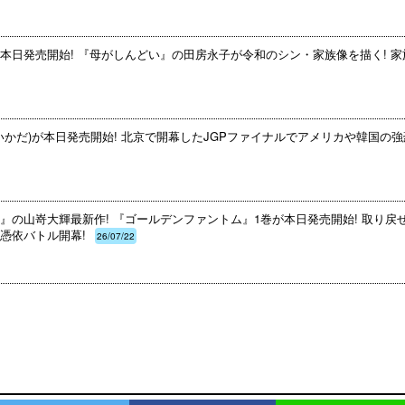
本日発売開始! 『母がしんどい』の田房永子が令和のシン・家族像を描く! 家
いかだ)が本日発売開始! 北京で開幕したJGPファイナルでアメリカや韓国の強
』の山嵜大輝最新作! 『ゴールデンファントム』1巻が本日発売開始! 取り戻
憑依バトル開幕!
26/07/22