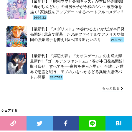
【最新刊】『昭和ママと令和キッズ』が本日発売開始!
『母がしんどい』の田房永子が令和のシン・家族像を
描く! 家族観をアップデートするハートフルコメディ!!
26/07/22
【最新刊】『メダリスト』15巻(つるまいかだ)が本日発
売開始! 北京で開幕したJGPファイナルでアメリカや韓
国の強豪選手を抑え1位へ躍り出たいのり──!
26/07/22
【最新刊】『岸辺の夢』『カオスゲーム』の山嵜大輝
最新作! 『ゴールデンファントム』1巻が本日発売開始!
取り戻せ、すべてを──家族を失った男が、半壊した世
界で悪霊と戦う、モノの力をつかさどる異能力憑依バ
トル開幕!
26/07/22
もっと見る
シェアする