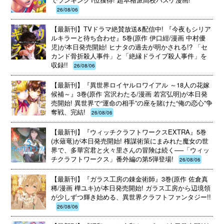
26/08/06
【最新刊】TVドラマ絶賛放送&配信中! 『今夜もシリア
ルキラーと待ち合わせ』5巻(原作 伊口紺/漫画 中村優
児)が本日発売開始! ヒナタの過去が明かされる!? 「セ
カンド骨折殺人事件」と「絶縁ドライブ殺人事件」を
収録!!
26/08/06
【最新刊】『異世界ロイヤルロワイアル ～18人の花嫁
候補～』3巻(原作 宮沢わたる/漫画 若宮弘明)が本日発
売開始! 異世界で“運命の相手”の座を賭けた“俺の恋心”争
奪戦、完結!
26/08/06
【最新刊】『ウィッチクラフトワークスEXTRA』5巻
(水薙竜)が本日発売開始! 権謀術策にまみれた魔女の世
界で、多華宮君と火々里さんの冒険は続く──「ウィッ
チクラフトワークス」番外編の第5弾登場!
26/08/06
【最新刊】『ガラス工房の錬金術師』3巻(原作 佐倉真
稀/漫画 樺ユキ)が本日発売開始! ガラス工房から辺境領
が少しずつ輝き始める、異世界クラフトファンタジー!!
26/08/06