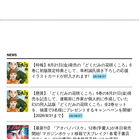
NEWS
【特報】8月21日(金)発売の『どくだみの花咲くころ』5
巻に初版限定特典として、幸村誠氏描き下ろしの応援
イラストカードが封入されます!
26/08/07
【懸賞】『どくだみの花咲くころ』5巻の8月21日(金)発
売を記念して、連載前に作家が個人的に作成していた
幻の同人誌版『どくだみの花咲くころ』全2巻セット
を、抽選で3名様にプレゼントするキャンペーンを開催!
【2026/8/31まで】
26/08/07
【最新刊】『アオバノバスケ』12巻(学慶人)が本日発売
開始! マガジンポケット移籍で大ブレイク! 各電子書店
でランキング1位獲得! 超本格派高校バスケ漫画!