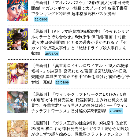
【最新刊】『アオバノバスケ』12巻(学慶人)が本日発売
開始! マガジンポケット移籍で大ブレイク! 各電子書店
でランキング1位獲得! 超本格派高校バスケ漫画!
26/08/06
【最新刊】TVドラマ絶賛放送&配信中! 『今夜もシリア
ルキラーと待ち合わせ』5巻(原作 伊口紺/漫画 中村優
児)が本日発売開始! ヒナタの過去が明かされる!? 「セ
カンド骨折殺人事件」と「絶縁ドライブ殺人事件」を
収録!!
26/08/06
【最新刊】『異世界ロイヤルロワイアル ～18人の花嫁
候補～』3巻(原作 宮沢わたる/漫画 若宮弘明)が本日発
売開始! 異世界で“運命の相手”の座を賭けた“俺の恋心”争
奪戦、完結!
26/08/06
【最新刊】『ウィッチクラフトワークスEXTRA』5巻
(水薙竜)が本日発売開始! 権謀術策にまみれた魔女の世
界で、多華宮君と火々里さんの冒険は続く──「ウィッ
チクラフトワークス」番外編の第5弾登場!
26/08/06
【最新刊】『ガラス工房の錬金術師』3巻(原作 佐倉真
稀/漫画 樺ユキ)が本日発売開始! ガラス工房から辺境領
が少しずつ輝き始める、異世界クラフトファンタジー!!