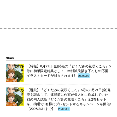
NEWS
【特報】8月21日(金)発売の『どくだみの花咲くころ』5
巻に初版限定特典として、幸村誠氏描き下ろしの応援
イラストカードが封入されます!
26/08/07
【懸賞】『どくだみの花咲くころ』5巻の8月21日(金)発
売を記念して、連載前に作家が個人的に作成していた
幻の同人誌版『どくだみの花咲くころ』全2巻セット
を、抽選で3名様にプレゼントするキャンペーンを開催!
【2026/8/31まで】
26/08/07