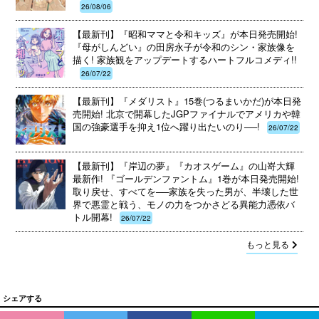
26/08/06
【最新刊】『昭和ママと令和キッズ』が本日発売開始!
『母がしんどい』の田房永子が令和のシン・家族像を
描く! 家族観をアップデートするハートフルコメディ!!
26/07/22
【最新刊】『メダリスト』15巻(つるまいかだ)が本日発
売開始! 北京で開幕したJGPファイナルでアメリカや韓
国の強豪選手を抑え1位へ躍り出たいのり──!
26/07/22
【最新刊】『岸辺の夢』『カオスゲーム』の山嵜大輝
最新作! 『ゴールデンファントム』1巻が本日発売開始!
取り戻せ、すべてを──家族を失った男が、半壊した世
界で悪霊と戦う、モノの力をつかさどる異能力憑依バ
トル開幕!
26/07/22
もっと見る
シェアする