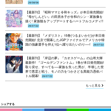
26/08/06
【最新刊】『昭和ママと令和キッズ』が本日発売開始!
『母がしんどい』の田房永子が令和のシン・家族像を
描く! 家族観をアップデートするハートフルコメディ!!
26/07/22
【最新刊】『メダリスト』15巻(つるまいかだ)が本日発
売開始! 北京で開幕したJGPファイナルでアメリカや韓
国の強豪選手を抑え1位へ躍り出たいのり──!
26/07/22
【最新刊】『岸辺の夢』『カオスゲーム』の山嵜大輝
最新作! 『ゴールデンファントム』1巻が本日発売開始!
取り戻せ、すべてを──家族を失った男が、半壊した世
界で悪霊と戦う、モノの力をつかさどる異能力憑依バ
トル開幕!
26/07/22
もっと見る
シェアする