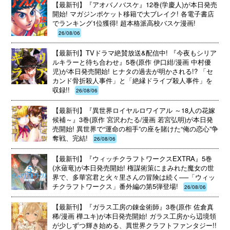
【最新刊】『アオバノバスケ』12巻(学慶人)が本日発売
開始! マガジンポケット移籍で大ブレイク! 各電子書店
でランキング1位獲得! 超本格派高校バスケ漫画!
26/08/06
【最新刊】TVドラマ絶賛放送&配信中! 『今夜もシリア
ルキラーと待ち合わせ』5巻(原作 伊口紺/漫画 中村優
児)が本日発売開始! ヒナタの過去が明かされる!? 「セ
カンド骨折殺人事件」と「絶縁ドライブ殺人事件」を
収録!!
26/08/06
【最新刊】『異世界ロイヤルロワイアル ～18人の花嫁
候補～』3巻(原作 宮沢わたる/漫画 若宮弘明)が本日発
売開始! 異世界で“運命の相手”の座を賭けた“俺の恋心”争
奪戦、完結!
26/08/06
【最新刊】『ウィッチクラフトワークスEXTRA』5巻
(水薙竜)が本日発売開始! 権謀術策にまみれた魔女の世
界で、多華宮君と火々里さんの冒険は続く──「ウィッ
チクラフトワークス」番外編の第5弾登場!
26/08/06
【最新刊】『ガラス工房の錬金術師』3巻(原作 佐倉真
稀/漫画 樺ユキ)が本日発売開始! ガラス工房から辺境領
が少しずつ輝き始める、異世界クラフトファンタジー!!