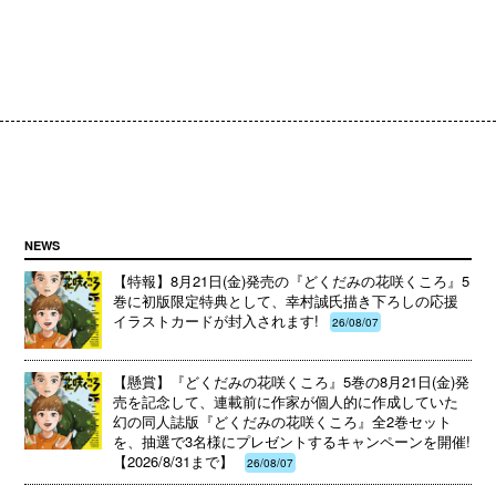
NEWS
【特報】8月21日(金)発売の『どくだみの花咲くころ』5
巻に初版限定特典として、幸村誠氏描き下ろしの応援
イラストカードが封入されます!
26/08/07
【懸賞】『どくだみの花咲くころ』5巻の8月21日(金)発
売を記念して、連載前に作家が個人的に作成していた
幻の同人誌版『どくだみの花咲くころ』全2巻セット
を、抽選で3名様にプレゼントするキャンペーンを開催!
【2026/8/31まで】
26/08/07