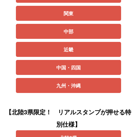
関東
中部
近畿
中国・四国
九州・沖縄
【北陸3県限定！ リアルスタンプが押せる特
別仕様】