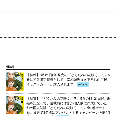
NEWS
【特報】8月21日(金)発売の『どくだみの花咲くころ』5
巻に初版限定特典として、幸村誠氏描き下ろしの応援
イラストカードが封入されます!
26/08/07
【懸賞】『どくだみの花咲くころ』5巻の8月21日(金)発
売を記念して、連載前に作家が個人的に作成していた
幻の同人誌版『どくだみの花咲くころ』全2巻セット
を、抽選で3名様にプレゼントするキャンペーンを開催!