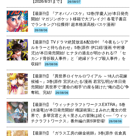
【2026/8/31まで】
26/08/07
【最新刊】『アオバノバスケ』12巻(学慶人)が本日発売
開始! マガジンポケット移籍で大ブレイク! 各電子書店
でランキング1位獲得! 超本格派高校バスケ漫画!
26/08/06
【最新刊】TVドラマ絶賛放送&配信中! 『今夜もシリア
ルキラーと待ち合わせ』5巻(原作 伊口紺/漫画 中村優
児)が本日発売開始! ヒナタの過去が明かされる!? 「セ
カンド骨折殺人事件」と「絶縁ドライブ殺人事件」を
収録!!
26/08/06
【最新刊】『異世界ロイヤルロワイアル ～18人の花嫁
候補～』3巻(原作 宮沢わたる/漫画 若宮弘明)が本日発
売開始! 異世界で“運命の相手”の座を賭けた“俺の恋心”争
奪戦、完結!
26/08/06
【最新刊】『ウィッチクラフトワークスEXTRA』5巻
(水薙竜)が本日発売開始! 権謀術策にまみれた魔女の世
界で、多華宮君と火々里さんの冒険は続く──「ウィッ
チクラフトワークス」番外編の第5弾登場!
26/08/06
【最新刊】『ガラス工房の錬金術師』3巻(原作 佐倉真