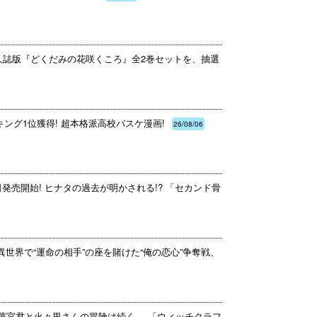
同人誌版『どくだみの花咲くころ』全2巻セットを、抽選
ング1位獲得! 超本格派高校バスケ漫画!
26/08/06
日発売開始! ヒナタの過去が明かされる!? 「セカンド骨
異世界で“運命の相手”の座を賭けた“俺の恋心”争奪戦、
多華宮君と火々里さんの冒険は続く──「ウィッチクラフ