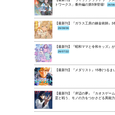
トワークス」番外編の第5弾登場!
26/08
【最新刊】『ガラス工房の錬金術師』3巻
26/08/06
【最新刊】『昭和ママと令和キッズ』が
26/07/22
【最新刊】『メダリスト』15巻(つるま
【最新刊】『岸辺の夢』『カオスゲーム
霊と戦う、モノの力をつかさどる異能力