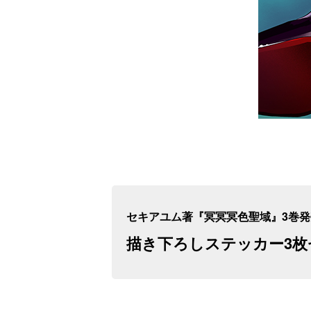
セキアユム著『冥冥冥色聖域』3巻
描き下ろしステッカー3枚