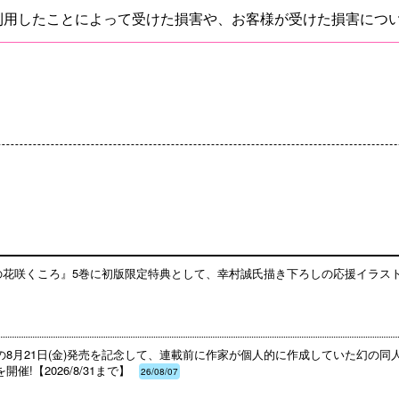
を利用したことによって受けた損害や、お客様が受けた損害につ
みの花咲くころ』5巻に初版限定特典として、幸村誠氏描き下ろしの応援イラス
の8月21日(金)発売を記念して、連載前に作家が個人的に作成していた幻の
!【2026/8/31まで】
26/08/07