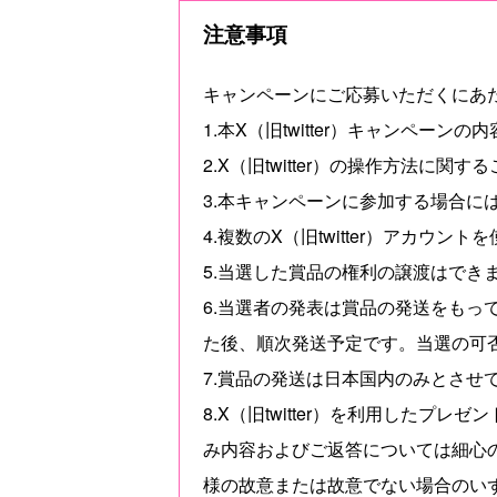
注意事項
キャンペーンにご応募いただくにあ
1.本X（旧twitter）キャンペ
2.X（旧twitter）の操作方法
3.本キャンペーンに参加する場合には
4.複数のX（旧twitter）アカ
5.当選した賞品の権利の譲渡はでき
6.当選者の発表は賞品の発送をもって
た後、順次発送予定です。当選の可
7.賞品の発送は日本国内のみとさせ
8.X（旧twitter）を利用した
み内容およびご返答については細心
様の故意または故意でない場合のいず