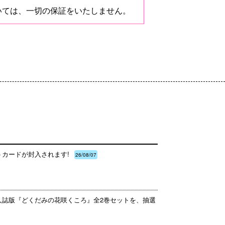
いては、一切の保証をいたしません。
トカードが封入されます!
26/08/07
同人誌版『どくだみの花咲くころ』全2巻セットを、抽選