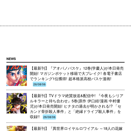
NEWS
【最新刊】『アオバノバスケ』12巻(学慶人)が本日発売
開始! マガジンポケット移籍で大ブレイク! 各電子書店
でランキング1位獲得! 超本格派高校バスケ漫画!
26/08/06
【最新刊】TVドラマ絶賛放送&配信中! 『今夜もシリア
ルキラーと待ち合わせ』5巻(原作 伊口紺/漫画 中村優
児)が本日発売開始! ヒナタの過去が明かされる!? 「セ
カンド骨折殺人事件」と「絶縁ドライブ殺人事件」を
収録!!
26/08/06
【最新刊】『異世界ロイヤルロワイアル ～18人の花嫁