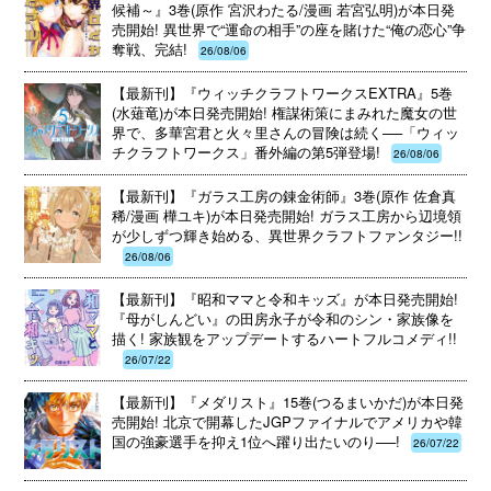
候補～』3巻(原作 宮沢わたる/漫画 若宮弘明)が本日発
売開始! 異世界で“運命の相手”の座を賭けた“俺の恋心”争
奪戦、完結!
26/08/06
【最新刊】『ウィッチクラフトワークスEXTRA』5巻
(水薙竜)が本日発売開始! 権謀術策にまみれた魔女の世
界で、多華宮君と火々里さんの冒険は続く──「ウィッ
チクラフトワークス」番外編の第5弾登場!
26/08/06
【最新刊】『ガラス工房の錬金術師』3巻(原作 佐倉真
稀/漫画 樺ユキ)が本日発売開始! ガラス工房から辺境領
が少しずつ輝き始める、異世界クラフトファンタジー!!
26/08/06
【最新刊】『昭和ママと令和キッズ』が本日発売開始!
『母がしんどい』の田房永子が令和のシン・家族像を
描く! 家族観をアップデートするハートフルコメディ!!
26/07/22
【最新刊】『メダリスト』15巻(つるまいかだ)が本日発
売開始! 北京で開幕したJGPファイナルでアメリカや韓
国の強豪選手を抑え1位へ躍り出たいのり──!
26/07/22