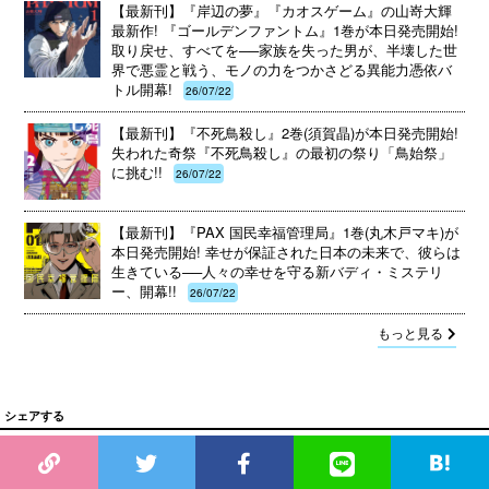
【最新刊】『岸辺の夢』『カオスゲーム』の山嵜大輝
最新作! 『ゴールデンファントム』1巻が本日発売開始!
取り戻せ、すべてを──家族を失った男が、半壊した世
界で悪霊と戦う、モノの力をつかさどる異能力憑依バ
トル開幕!
26/07/22
【最新刊】『不死鳥殺し』2巻(須賀晶)が本日発売開始!
失われた奇祭『不死鳥殺し』の最初の祭り「鳥始祭」
に挑む!!
26/07/22
【最新刊】『PAX 国民幸福管理局』1巻(丸木戸マキ)が
本日発売開始! 幸せが保証された日本の未来で、彼らは
生きている──人々の幸せを守る新バディ・ミステリ
ー、開幕!!
26/07/22
もっと見る
シェアする