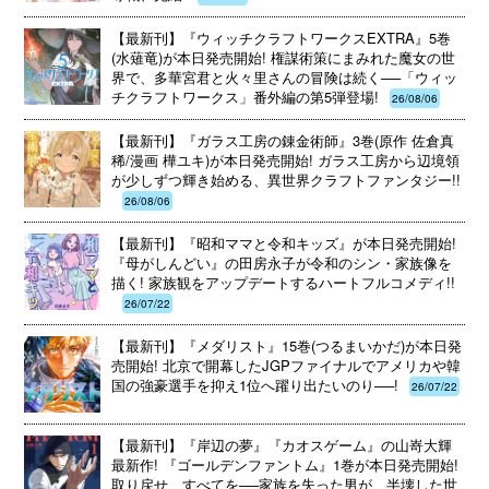
【最新刊】『ウィッチクラフトワークスEXTRA』5巻
(水薙竜)が本日発売開始! 権謀術策にまみれた魔女の世
界で、多華宮君と火々里さんの冒険は続く──「ウィッ
チクラフトワークス」番外編の第5弾登場!
26/08/06
【最新刊】『ガラス工房の錬金術師』3巻(原作 佐倉真
稀/漫画 樺ユキ)が本日発売開始! ガラス工房から辺境領
が少しずつ輝き始める、異世界クラフトファンタジー!!
26/08/06
【最新刊】『昭和ママと令和キッズ』が本日発売開始!
『母がしんどい』の田房永子が令和のシン・家族像を
描く! 家族観をアップデートするハートフルコメディ!!
26/07/22
【最新刊】『メダリスト』15巻(つるまいかだ)が本日発
売開始! 北京で開幕したJGPファイナルでアメリカや韓
国の強豪選手を抑え1位へ躍り出たいのり──!
26/07/22
【最新刊】『岸辺の夢』『カオスゲーム』の山嵜大輝
最新作! 『ゴールデンファントム』1巻が本日発売開始!
取り戻せ、すべてを──家族を失った男が、半壊した世