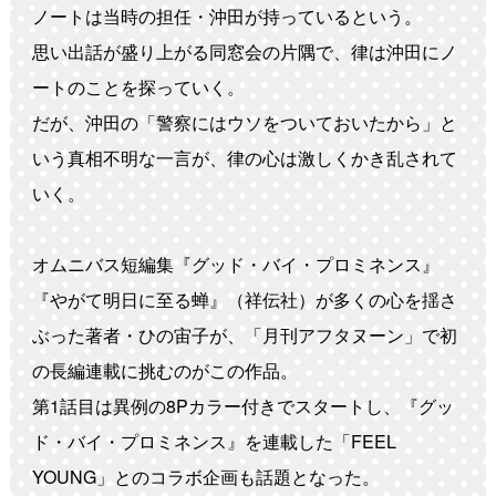
ノートは当時の担任・沖田が持っているという。
思い出話が盛り上がる同窓会の片隅で、律は沖田にノ
ートのことを探っていく。
だが、沖田の「警察にはウソをついておいたから」と
いう真相不明な一言が、律の心は激しくかき乱されて
いく。
オムニバス短編集『グッド・バイ・プロミネンス』
『やがて明日に至る蝉』（祥伝社）が多くの心を揺さ
ぶった著者・ひの宙子が、「月刊アフタヌーン」で初
の長編連載に挑むのがこの作品。
第1話目は異例の8Pカラー付きでスタートし、『グッ
ド・バイ・プロミネンス』を連載した「FEEL
YOUNG」とのコラボ企画も話題となった。