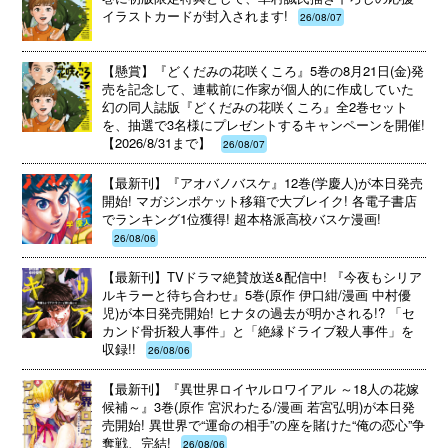
イラストカードが封入されます!
26/08/07
【懸賞】『どくだみの花咲くころ』5巻の8月21日(金)発
売を記念して、連載前に作家が個人的に作成していた
幻の同人誌版『どくだみの花咲くころ』全2巻セット
を、抽選で3名様にプレゼントするキャンペーンを開催!
【2026/8/31まで】
26/08/07
【最新刊】『アオバノバスケ』12巻(学慶人)が本日発売
開始! マガジンポケット移籍で大ブレイク! 各電子書店
でランキング1位獲得! 超本格派高校バスケ漫画!
26/08/06
【最新刊】TVドラマ絶賛放送&配信中! 『今夜もシリア
ルキラーと待ち合わせ』5巻(原作 伊口紺/漫画 中村優
児)が本日発売開始! ヒナタの過去が明かされる!? 「セ
カンド骨折殺人事件」と「絶縁ドライブ殺人事件」を
収録!!
26/08/06
【最新刊】『異世界ロイヤルロワイアル ～18人の花嫁
候補～』3巻(原作 宮沢わたる/漫画 若宮弘明)が本日発
売開始! 異世界で“運命の相手”の座を賭けた“俺の恋心”争
奪戦、完結!
26/08/06