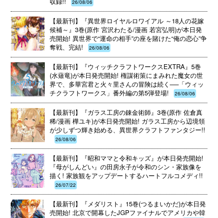
収録!!
26/08/06
【最新刊】『異世界ロイヤルロワイアル ～18人の花嫁
候補～』3巻(原作 宮沢わたる/漫画 若宮弘明)が本日発
売開始! 異世界で“運命の相手”の座を賭けた“俺の恋心”争
奪戦、完結!
26/08/06
【最新刊】『ウィッチクラフトワークスEXTRA』5巻
(水薙竜)が本日発売開始! 権謀術策にまみれた魔女の世
界で、多華宮君と火々里さんの冒険は続く──「ウィッ
チクラフトワークス」番外編の第5弾登場!
26/08/06
【最新刊】『ガラス工房の錬金術師』3巻(原作 佐倉真
稀/漫画 樺ユキ)が本日発売開始! ガラス工房から辺境領
が少しずつ輝き始める、異世界クラフトファンタジー!!
26/08/06
【最新刊】『昭和ママと令和キッズ』が本日発売開始!
『母がしんどい』の田房永子が令和のシン・家族像を
描く! 家族観をアップデートするハートフルコメディ!!
26/07/22
【最新刊】『メダリスト』15巻(つるまいかだ)が本日発
売開始! 北京で開幕したJGPファイナルでアメリカや韓