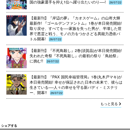
国の強豪選手を抑え1位へ躍り出たいのり──!
26/07/22
【最新刊】『岸辺の夢』『カオスゲーム』の山嵜大輝
最新作! 『ゴールデンファントム』1巻が本日発売開始!
取り戻せ、すべてを──家族を失った男が、半壊した世
界で悪霊と戦う、モノの力をつかさどる異能力憑依バ
トル開幕!
26/07/22
【最新刊】『不死鳥殺し』2巻(須賀晶)が本日発売開始!
失われた奇祭『不死鳥殺し』の最初の祭り「鳥始祭」
に挑む!!
26/07/22
【最新刊】『PAX 国民幸福管理局』1巻(丸木戸マキ)が
本日発売開始! 幸せが保証された日本の未来で、彼らは
生きている──人々の幸せを守る新バディ・ミステリ
ー、開幕!!
26/07/22
もっと見る
シェアする