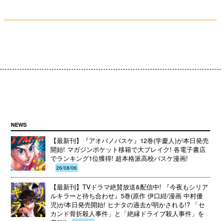
NEWS
【最新刊】『アオバノバスケ』12巻(学慶人)が本日発売
開始! マガジンポケット移籍で大ブレイク! 各電子書店
でランキング1位獲得! 超本格派高校バスケ漫画!
26/08/06
【最新刊】TVドラマ絶賛放送&配信中! 『今夜もシリア
ルキラーと待ち合わせ』5巻(原作 伊口紺/漫画 中村優
児)が本日発売開始! ヒナタの過去が明かされる!? 「セ
カンド骨折殺人事件」と「絶縁ドライブ殺人事件」を