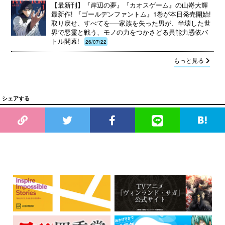
【最新刊】『岸辺の夢』『カオスゲーム』の山嵜大輝
最新作! 『ゴールデンファントム』1巻が本日発売開始!
取り戻せ、すべてを──家族を失った男が、半壊した世
界で悪霊と戦う、モノの力をつかさどる異能力憑依バ
トル開幕!
26/07/22
もっと見る
シェアする