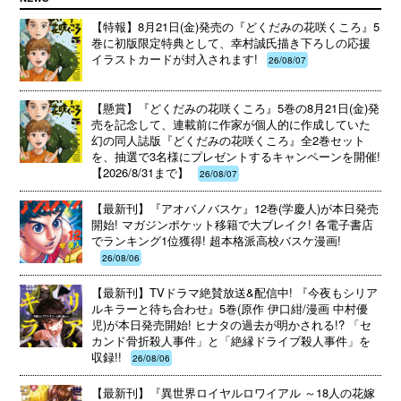
【特報】8月21日(金)発売の『どくだみの花咲くころ』5
巻に初版限定特典として、幸村誠氏描き下ろしの応援
イラストカードが封入されます!
26/08/07
【懸賞】『どくだみの花咲くころ』5巻の8月21日(金)発
売を記念して、連載前に作家が個人的に作成していた
幻の同人誌版『どくだみの花咲くころ』全2巻セット
を、抽選で3名様にプレゼントするキャンペーンを開催!
【2026/8/31まで】
26/08/07
【最新刊】『アオバノバスケ』12巻(学慶人)が本日発売
開始! マガジンポケット移籍で大ブレイク! 各電子書店
でランキング1位獲得! 超本格派高校バスケ漫画!
26/08/06
【最新刊】TVドラマ絶賛放送&配信中! 『今夜もシリア
ルキラーと待ち合わせ』5巻(原作 伊口紺/漫画 中村優
児)が本日発売開始! ヒナタの過去が明かされる!? 「セ
カンド骨折殺人事件」と「絶縁ドライブ殺人事件」を
収録!!
26/08/06
【最新刊】『異世界ロイヤルロワイアル ～18人の花嫁