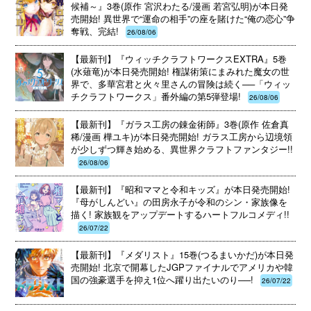
候補～』3巻(原作 宮沢わたる/漫画 若宮弘明)が本日発
売開始! 異世界で“運命の相手”の座を賭けた“俺の恋心”争
奪戦、完結!
26/08/06
【最新刊】『ウィッチクラフトワークスEXTRA』5巻
(水薙竜)が本日発売開始! 権謀術策にまみれた魔女の世
界で、多華宮君と火々里さんの冒険は続く──「ウィッ
チクラフトワークス」番外編の第5弾登場!
26/08/06
【最新刊】『ガラス工房の錬金術師』3巻(原作 佐倉真
稀/漫画 樺ユキ)が本日発売開始! ガラス工房から辺境領
が少しずつ輝き始める、異世界クラフトファンタジー!!
26/08/06
【最新刊】『昭和ママと令和キッズ』が本日発売開始!
『母がしんどい』の田房永子が令和のシン・家族像を
描く! 家族観をアップデートするハートフルコメディ!!
26/07/22
【最新刊】『メダリスト』15巻(つるまいかだ)が本日発
売開始! 北京で開幕したJGPファイナルでアメリカや韓
国の強豪選手を抑え1位へ躍り出たいのり──!
26/07/22