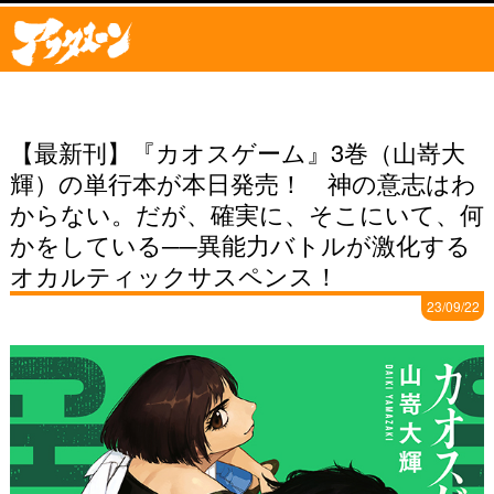
【最新刊】『カオスゲーム』3巻（山嵜大
輝）の単行本が本日発売！ 神の意志はわ
からない。だが、確実に、そこにいて、何
かをしている──異能力バトルが激化する
オカルティックサスペンス！
23/09/22