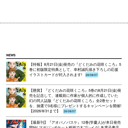
NEWS
【特報】8月21日(金)発売の『どくだみの花咲くころ』5
巻に初版限定特典として、幸村誠氏描き下ろしの応援
イラストカードが封入されます!
26/08/07
【懸賞】『どくだみの花咲くころ』5巻の8月21日(金)発
売を記念して、連載前に作家が個人的に作成していた
幻の同人誌版『どくだみの花咲くころ』全2巻セット
を、抽選で3名様にプレゼントするキャンペーンを開催!
【2026/8/31まで】
26/08/07
【最新刊】『アオバノバスケ』12巻(学慶人)が本日発売
開始! マガジンポケット移籍で大ブレイク! 各電子書店