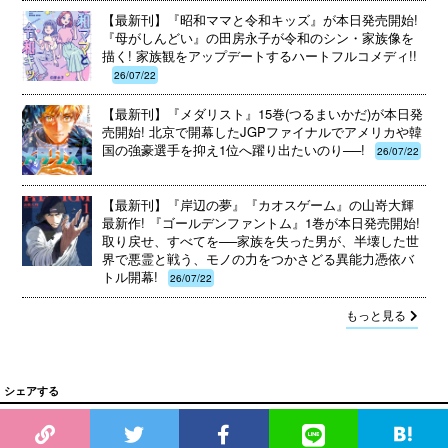
【最新刊】『昭和ママと令和キッズ』が本日発売開始!
『母がしんどい』の田房永子が令和のシン・家族像を
描く! 家族観をアップデートするハートフルコメディ!!
26/07/22
【最新刊】『メダリスト』15巻(つるまいかだ)が本日発
売開始! 北京で開幕したJGPファイナルでアメリカや韓
国の強豪選手を抑え1位へ躍り出たいのり──!
26/07/22
【最新刊】『岸辺の夢』『カオスゲーム』の山嵜大輝
最新作! 『ゴールデンファントム』1巻が本日発売開始!
取り戻せ、すべてを──家族を失った男が、半壊した世
界で悪霊と戦う、モノの力をつかさどる異能力憑依バ
トル開幕!
26/07/22
もっと見る
シェアする