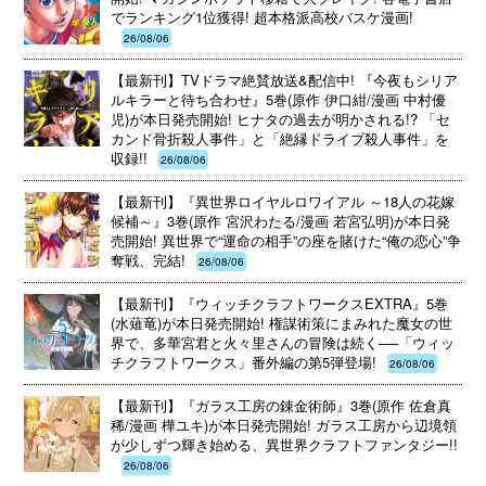
でランキング1位獲得! 超本格派高校バスケ漫画!
26/08/06
【最新刊】TVドラマ絶賛放送&配信中! 『今夜もシリア
ルキラーと待ち合わせ』5巻(原作 伊口紺/漫画 中村優
児)が本日発売開始! ヒナタの過去が明かされる!? 「セ
カンド骨折殺人事件」と「絶縁ドライブ殺人事件」を
収録!!
26/08/06
【最新刊】『異世界ロイヤルロワイアル ～18人の花嫁
候補～』3巻(原作 宮沢わたる/漫画 若宮弘明)が本日発
売開始! 異世界で“運命の相手”の座を賭けた“俺の恋心”争
奪戦、完結!
26/08/06
【最新刊】『ウィッチクラフトワークスEXTRA』5巻
(水薙竜)が本日発売開始! 権謀術策にまみれた魔女の世
界で、多華宮君と火々里さんの冒険は続く──「ウィッ
チクラフトワークス」番外編の第5弾登場!
26/08/06
【最新刊】『ガラス工房の錬金術師』3巻(原作 佐倉真
稀/漫画 樺ユキ)が本日発売開始! ガラス工房から辺境領
が少しずつ輝き始める、異世界クラフトファンタジー!!
26/08/06