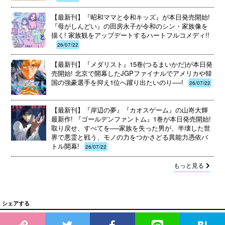
【最新刊】『昭和ママと令和キッズ』が本日発売開始!
『母がしんどい』の田房永子が令和のシン・家族像を
描く! 家族観をアップデートするハートフルコメディ!!
26/07/22
【最新刊】『メダリスト』15巻(つるまいかだ)が本日発
売開始! 北京で開幕したJGPファイナルでアメリカや韓
国の強豪選手を抑え1位へ躍り出たいのり──!
26/07/22
【最新刊】『岸辺の夢』『カオスゲーム』の山嵜大輝
最新作! 『ゴールデンファントム』1巻が本日発売開始!
取り戻せ、すべてを──家族を失った男が、半壊した世
界で悪霊と戦う、モノの力をつかさどる異能力憑依バ
トル開幕!
26/07/22
もっと見る
シェアする