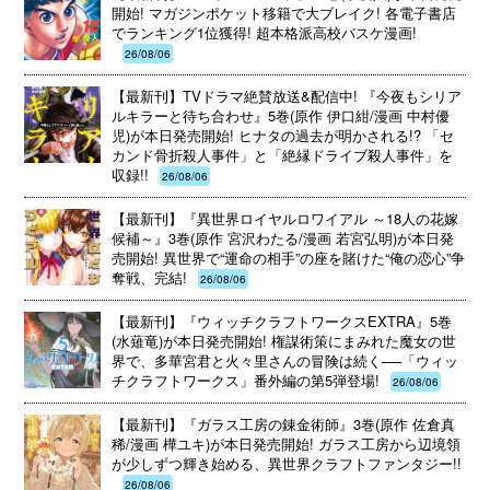
開始! マガジンポケット移籍で大ブレイク! 各電子書店
でランキング1位獲得! 超本格派高校バスケ漫画!
26/08/06
【最新刊】TVドラマ絶賛放送&配信中! 『今夜もシリア
ルキラーと待ち合わせ』5巻(原作 伊口紺/漫画 中村優
児)が本日発売開始! ヒナタの過去が明かされる!? 「セ
カンド骨折殺人事件」と「絶縁ドライブ殺人事件」を
収録!!
26/08/06
【最新刊】『異世界ロイヤルロワイアル ～18人の花嫁
候補～』3巻(原作 宮沢わたる/漫画 若宮弘明)が本日発
売開始! 異世界で“運命の相手”の座を賭けた“俺の恋心”争
奪戦、完結!
26/08/06
【最新刊】『ウィッチクラフトワークスEXTRA』5巻
(水薙竜)が本日発売開始! 権謀術策にまみれた魔女の世
界で、多華宮君と火々里さんの冒険は続く──「ウィッ
チクラフトワークス」番外編の第5弾登場!
26/08/06
【最新刊】『ガラス工房の錬金術師』3巻(原作 佐倉真
稀/漫画 樺ユキ)が本日発売開始! ガラス工房から辺境領
が少しずつ輝き始める、異世界クラフトファンタジー!!
26/08/06