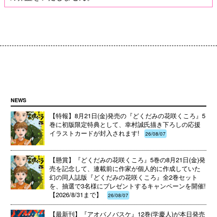
NEWS
【特報】8月21日(金)発売の『どくだみの花咲くころ』5
巻に初版限定特典として、幸村誠氏描き下ろしの応援
イラストカードが封入されます!
26/08/07
【懸賞】『どくだみの花咲くころ』5巻の8月21日(金)発
売を記念して、連載前に作家が個人的に作成していた
幻の同人誌版『どくだみの花咲くころ』全2巻セット
を、抽選で3名様にプレゼントするキャンペーンを開催!
【2026/8/31まで】
26/08/07
【最新刊】『アオバノバスケ』12巻(学慶人)が本日発売