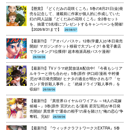
【懸賞】『どくだみの花咲くころ』5巻の8月21日(金)発
売を記念して、連載前に作家が個人的に作成していた
幻の同人誌版『どくだみの花咲くころ』全2巻セット
を、抽選で3名様にプレゼントするキャンペーンを開催!
【2026/8/31まで】
26/08/07
【最新刊】『アオバノバスケ』12巻(学慶人)が本日発売
開始! マガジンポケット移籍で大ブレイク! 各電子書店
でランキング1位獲得! 超本格派高校バスケ漫画!
26/08/06
【最新刊】TVドラマ絶賛放送&配信中! 『今夜もシリア
ルキラーと待ち合わせ』5巻(原作 伊口紺/漫画 中村優
児)が本日発売開始! ヒナタの過去が明かされる!? 「セ
カンド骨折殺人事件」と「絶縁ドライブ殺人事件」を
収録!!
26/08/06
【最新刊】『異世界ロイヤルロワイアル ～18人の花嫁
候補～』3巻(原作 宮沢わたる/漫画 若宮弘明)が本日発
売開始! 異世界で“運命の相手”の座を賭けた“俺の恋心”争
奪戦、完結!
26/08/06
【最新刊】『ウィッチクラフトワークスEXTRA』5巻