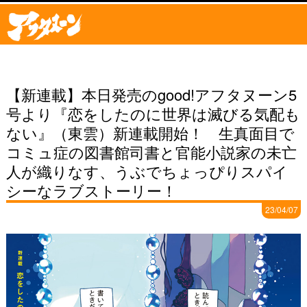
【新連載】本日発売のgood!アフタヌーン5
号より『恋をしたのに世界は滅びる気配も
ない』（東雲）新連載開始！ 生真面目で
コミュ症の図書館司書と官能小説家の未亡
人が織りなす、うぶでちょっぴりスパイ
シーなラブストーリー！
23/04/07