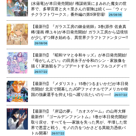
(水薙竜)が本日発売開始! 権謀術策にまみれた魔女の世
界で、多華宮君と火々里さんの冒険は続く──「ウィッ
チクラフトワークス」番外編の第5弾登場!
26/08/06
【最新刊】『ガラス工房の錬金術師』3巻(原作 佐倉真
稀/漫画 樺ユキ)が本日発売開始! ガラス工房から辺境領
が少しずつ輝き始める、異世界クラフトファンタジー!!
26/08/06
【最新刊】『昭和ママと令和キッズ』が本日発売開始!
『母がしんどい』の田房永子が令和のシン・家族像を
描く! 家族観をアップデートするハートフルコメディ!!
26/07/22
【最新刊】『メダリスト』15巻(つるまいかだ)が本日発
売開始! 北京で開幕したJGPファイナルでアメリカや韓
国の強豪選手を抑え1位へ躍り出たいのり──!
26/07/22
【最新刊】『岸辺の夢』『カオスゲーム』の山嵜大輝
最新作! 『ゴールデンファントム』1巻が本日発売開始!
取り戻せ、すべてを──家族を失った男が、半壊した世
界で悪霊と戦う、モノの力をつかさどる異能力憑依バ
トル開幕!
26/07/22