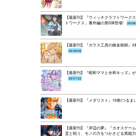
【最新刊】『ウィッチクラフトワークスE
トワークス」番外編の第5弾登場!
26/08
【最新刊】『ガラス工房の錬金術師』3巻
26/08/06
【最新刊】『昭和ママと令和キッズ』が
26/07/22
【最新刊】『メダリスト』15巻(つるま
【最新刊】『岸辺の夢』『カオスゲーム
霊と戦う、モノの力をつかさどる異能力