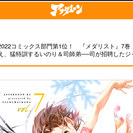
022コミックス部門第1位！ 『メダリスト』7
え、猛特訓するいのり＆司師弟──司が招聘したジ