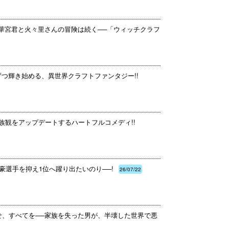
多華宮君と火々里さんの冒険は続く──「ウィッチクラフ
ずつ輝き始める、異世界クラフトファンタジー!!
族観をアップデートするハートフルコメディ!!
豪選手を抑え1位へ躍り出たいのり──!
26/07/22
せ、すべてを──家族を失った男が、半壊した世界で悪