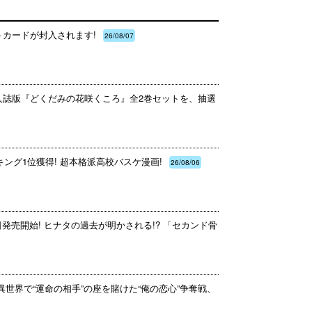
トカードが封入されます!
26/08/07
同人誌版『どくだみの花咲くころ』全2巻セットを、抽選
ング1位獲得! 超本格派高校バスケ漫画!
26/08/06
日発売開始! ヒナタの過去が明かされる!? 「セカンド骨
異世界で“運命の相手”の座を賭けた“俺の恋心”争奪戦、