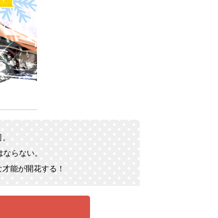
司。
はならない。
な才能が開花する！