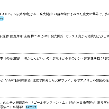
XTRA』5巻(水薙竜)が本日発売開始! 権謀術策にまみれた魔女の世界で、
/06
(原作 佐倉真稀/漫画 樺ユキ)が本日発売開始! ガラス工房から辺境領が少し
本日発売開始! 『母がしんどい』の田房永子が令和のシン・家族像を描く! 家
いかだ)が本日発売開始! 北京で開幕したJGPファイナルでアメリカや韓国の強
』の山嵜大輝最新作! 『ゴールデンファントム』1巻が本日発売開始! 取り戻
憑依バトル開幕!
26/07/22