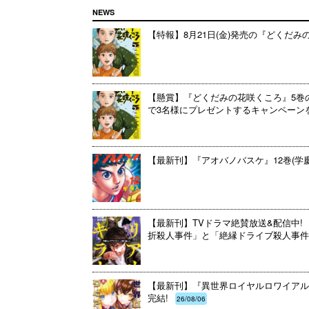
NEWS
【特報】8月21日(金)発売の『どくだ
【懸賞】『どくだみの花咲くころ』5巻
で3名様にプレゼントするキャンペーンを開催
【最新刊】『アオバノバスケ』12巻(学
【最新刊】TVドラマ絶賛放送&配信中! 
折殺人事件」と「絶縁ドライブ殺人事件」
【最新刊】『異世界ロイヤルロワイアル ～
完結!
26/08/06