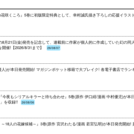
みの花咲くころ』5巻に初版限定特典として、幸村誠氏描き下ろしの応援イラス
の8月21日(金)発売を記念して、連載前に作家が個人的に作成していた幻の
!【2026/8/31まで】
26/08/07
慶人)が本日発売開始! マガジンポケット移籍で大ブレイク! 各電子書店でランキ
『今夜もシリアルキラーと待ち合わせ』5巻(原作 伊口紺/漫画 中村優児)が本
を収録!!
26/08/06
18人の花嫁候補～』3巻(原作 宮沢わたる/漫画 若宮弘明)が本日発売開始! 