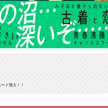
！
モード突入！！