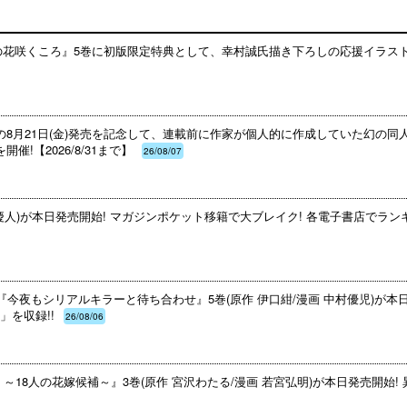
みの花咲くころ』5巻に初版限定特典として、幸村誠氏描き下ろしの応援イラス
の8月21日(金)発売を記念して、連載前に作家が個人的に作成していた幻の
!【2026/8/31まで】
26/08/07
慶人)が本日発売開始! マガジンポケット移籍で大ブレイク! 各電子書店でランキ
『今夜もシリアルキラーと待ち合わせ』5巻(原作 伊口紺/漫画 中村優児)が本
を収録!!
26/08/06
18人の花嫁候補～』3巻(原作 宮沢わたる/漫画 若宮弘明)が本日発売開始! 