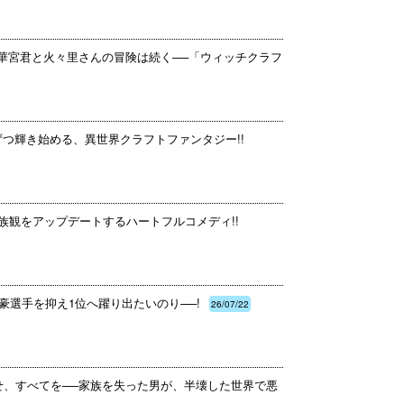
多華宮君と火々里さんの冒険は続く──「ウィッチクラフ
ずつ輝き始める、異世界クラフトファンタジー!!
族観をアップデートするハートフルコメディ!!
豪選手を抑え1位へ躍り出たいのり──!
26/07/22
せ、すべてを──家族を失った男が、半壊した世界で悪