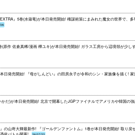
XTRA』5巻(水薙竜)が本日発売開始! 権謀術策にまみれた魔女の世界で、
/06
(原作 佐倉真稀/漫画 樺ユキ)が本日発売開始! ガラス工房から辺境領が少し
本日発売開始! 『母がしんどい』の田房永子が令和のシン・家族像を描く! 家
いかだ)が本日発売開始! 北京で開幕したJGPファイナルでアメリカや韓国の強
』の山嵜大輝最新作! 『ゴールデンファントム』1巻が本日発売開始! 取り戻
憑依バトル開幕!
26/07/22