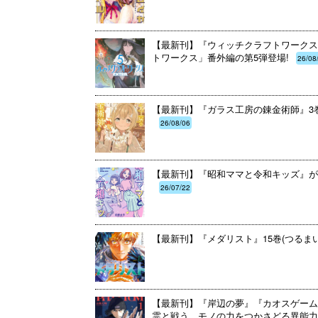
【最新刊】『ウィッチクラフトワークスE
トワークス」番外編の第5弾登場!
26/08
【最新刊】『ガラス工房の錬金術師』3巻
26/08/06
【最新刊】『昭和ママと令和キッズ』が
26/07/22
【最新刊】『メダリスト』15巻(つるま
【最新刊】『岸辺の夢』『カオスゲーム
霊と戦う、モノの力をつかさどる異能力