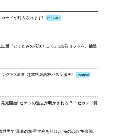
トカードが封入されます!
26/08/07
同人誌版『どくだみの花咲くころ』全2巻セットを、抽選
ング1位獲得! 超本格派高校バスケ漫画!
26/08/06
日発売開始! ヒナタの過去が明かされる!? 「セカンド骨
異世界で“運命の相手”の座を賭けた“俺の恋心”争奪戦、