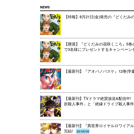
NEWS
【特報】8月21日(金)発売の『どくだ
【懸賞】『どくだみの花咲くころ』5巻
で3名様にプレゼントするキャンペーンを開催
【最新刊】『アオバノバスケ』12巻(学
【最新刊】TVドラマ絶賛放送&配信中! 
折殺人事件」と「絶縁ドライブ殺人事件」
【最新刊】『異世界ロイヤルロワイアル ～
完結!
26/08/06