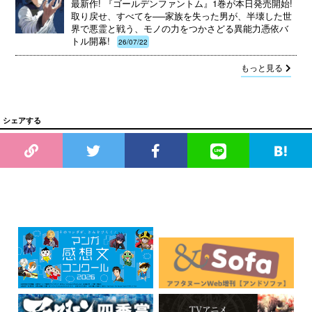
最新作! 『ゴールデンファントム』1巻が本日発売開始!
取り戻せ、すべてを──家族を失った男が、半壊した世
界で悪霊と戦う、モノの力をつかさどる異能力憑依バ
トル開幕!
26/07/22
もっと見る
シェアする