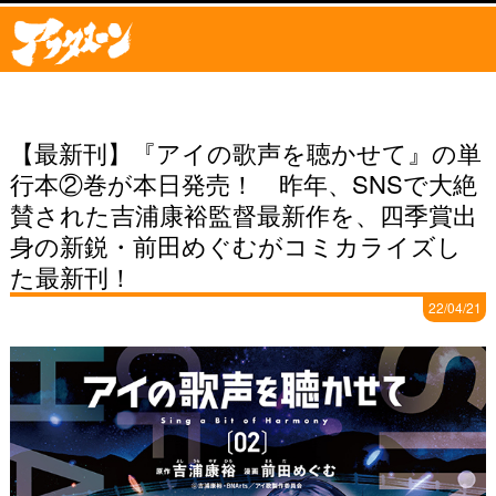
【最新刊】『アイの歌声を聴かせて』の単
行本②巻が本日発売！ 昨年、SNSで大絶
賛された吉浦康裕監督最新作を、四季賞出
身の新鋭・前田めぐむがコミカライズし
た最新刊！
22/04/21