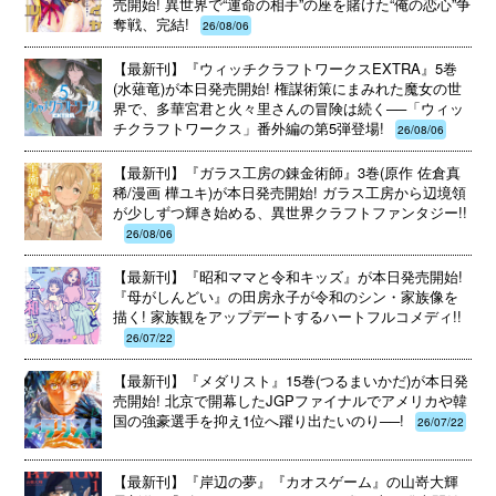
売開始! 異世界で“運命の相手”の座を賭けた“俺の恋心”争
奪戦、完結!
26/08/06
【最新刊】『ウィッチクラフトワークスEXTRA』5巻
(水薙竜)が本日発売開始! 権謀術策にまみれた魔女の世
界で、多華宮君と火々里さんの冒険は続く──「ウィッ
チクラフトワークス」番外編の第5弾登場!
26/08/06
【最新刊】『ガラス工房の錬金術師』3巻(原作 佐倉真
稀/漫画 樺ユキ)が本日発売開始! ガラス工房から辺境領
が少しずつ輝き始める、異世界クラフトファンタジー!!
26/08/06
【最新刊】『昭和ママと令和キッズ』が本日発売開始!
『母がしんどい』の田房永子が令和のシン・家族像を
描く! 家族観をアップデートするハートフルコメディ!!
26/07/22
【最新刊】『メダリスト』15巻(つるまいかだ)が本日発
売開始! 北京で開幕したJGPファイナルでアメリカや韓
国の強豪選手を抑え1位へ躍り出たいのり──!
26/07/22
【最新刊】『岸辺の夢』『カオスゲーム』の山嵜大輝