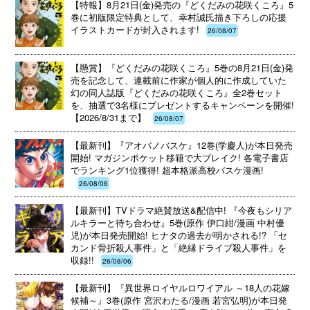
【特報】8月21日(金)発売の『どくだみの花咲くころ』5
巻に初版限定特典として、幸村誠氏描き下ろしの応援
イラストカードが封入されます!
26/08/07
【懸賞】『どくだみの花咲くころ』5巻の8月21日(金)発
売を記念して、連載前に作家が個人的に作成していた
幻の同人誌版『どくだみの花咲くころ』全2巻セット
を、抽選で3名様にプレゼントするキャンペーンを開催!
【2026/8/31まで】
26/08/07
【最新刊】『アオバノバスケ』12巻(学慶人)が本日発売
開始! マガジンポケット移籍で大ブレイク! 各電子書店
でランキング1位獲得! 超本格派高校バスケ漫画!
26/08/06
【最新刊】TVドラマ絶賛放送&配信中! 『今夜もシリア
ルキラーと待ち合わせ』5巻(原作 伊口紺/漫画 中村優
児)が本日発売開始! ヒナタの過去が明かされる!? 「セ
カンド骨折殺人事件」と「絶縁ドライブ殺人事件」を
収録!!
26/08/06
【最新刊】『異世界ロイヤルロワイアル ～18人の花嫁
候補～』3巻(原作 宮沢わたる/漫画 若宮弘明)が本日発