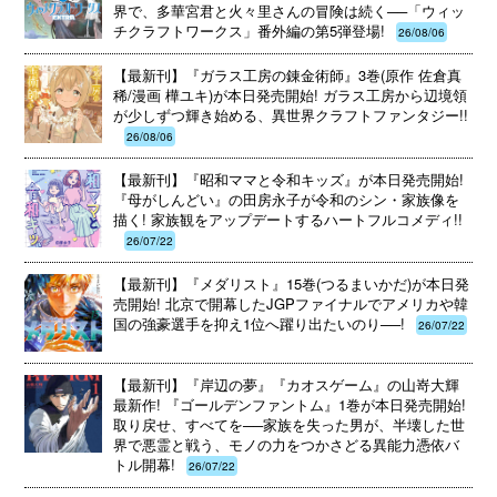
界で、多華宮君と火々里さんの冒険は続く──「ウィッ
チクラフトワークス」番外編の第5弾登場!
26/08/06
【最新刊】『ガラス工房の錬金術師』3巻(原作 佐倉真
稀/漫画 樺ユキ)が本日発売開始! ガラス工房から辺境領
が少しずつ輝き始める、異世界クラフトファンタジー!!
26/08/06
【最新刊】『昭和ママと令和キッズ』が本日発売開始!
『母がしんどい』の田房永子が令和のシン・家族像を
描く! 家族観をアップデートするハートフルコメディ!!
26/07/22
【最新刊】『メダリスト』15巻(つるまいかだ)が本日発
売開始! 北京で開幕したJGPファイナルでアメリカや韓
国の強豪選手を抑え1位へ躍り出たいのり──!
26/07/22
【最新刊】『岸辺の夢』『カオスゲーム』の山嵜大輝
最新作! 『ゴールデンファントム』1巻が本日発売開始!
取り戻せ、すべてを──家族を失った男が、半壊した世
界で悪霊と戦う、モノの力をつかさどる異能力憑依バ
トル開幕!
26/07/22