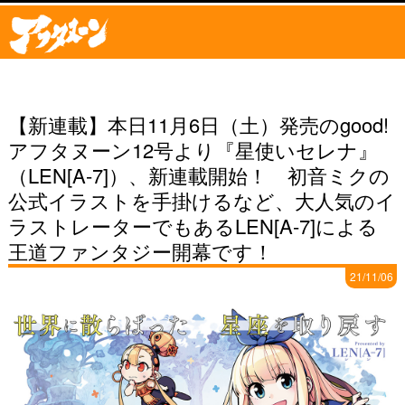
【新連載】本日11月6日（土）発売のgood!
アフタヌーン12号より『星使いセレナ』
（LEN[A-7]）、新連載開始！ 初音ミクの
公式イラストを手掛けるなど、大人気のイ
ラストレーターでもあるLEN[A-7]による
王道ファンタジー開幕です！
21/11/06