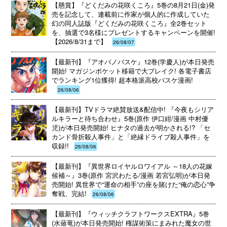
【懸賞】『どくだみの花咲くころ』5巻の8月21日(金)発
売を記念して、連載前に作家が個人的に作成していた
幻の同人誌版『どくだみの花咲くころ』全2巻セット
を、抽選で3名様にプレゼントするキャンペーンを開催!
【2026/8/31まで】
26/08/07
【最新刊】『アオバノバスケ』12巻(学慶人)が本日発売
開始! マガジンポケット移籍で大ブレイク! 各電子書店
でランキング1位獲得! 超本格派高校バスケ漫画!
26/08/06
【最新刊】TVドラマ絶賛放送&配信中! 『今夜もシリア
ルキラーと待ち合わせ』5巻(原作 伊口紺/漫画 中村優
児)が本日発売開始! ヒナタの過去が明かされる!? 「セ
カンド骨折殺人事件」と「絶縁ドライブ殺人事件」を
収録!!
26/08/06
【最新刊】『異世界ロイヤルロワイアル ～18人の花嫁
候補～』3巻(原作 宮沢わたる/漫画 若宮弘明)が本日発
売開始! 異世界で“運命の相手”の座を賭けた“俺の恋心”争
奪戦、完結!
26/08/06
【最新刊】『ウィッチクラフトワークスEXTRA』5巻
(水薙竜)が本日発売開始! 権謀術策にまみれた魔女の世