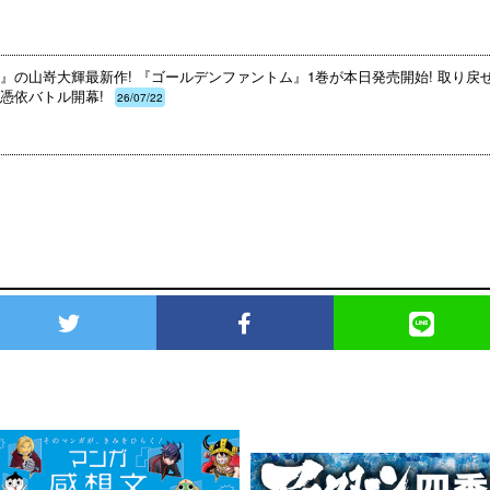
』の山嵜大輝最新作! 『ゴールデンファントム』1巻が本日発売開始! 取り戻
憑依バトル開幕!
26/07/22