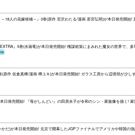
18人の花嫁候補～』3巻(原作 宮沢わたる/漫画 若宮弘明)が本日発売開始! 
XTRA』5巻(水薙竜)が本日発売開始! 権謀術策にまみれた魔女の世界で、
/06
(原作 佐倉真稀/漫画 樺ユキ)が本日発売開始! ガラス工房から辺境領が少し
本日発売開始! 『母がしんどい』の田房永子が令和のシン・家族像を描く! 家
いかだ)が本日発売開始! 北京で開幕したJGPファイナルでアメリカや韓国の強