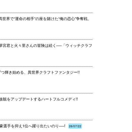
異世界で“運命の相手”の座を賭けた“俺の恋心”争奪戦、
多華宮君と火々里さんの冒険は続く──「ウィッチクラフ
ずつ輝き始める、異世界クラフトファンタジー!!
族観をアップデートするハートフルコメディ!!
豪選手を抑え1位へ躍り出たいのり──!
26/07/22