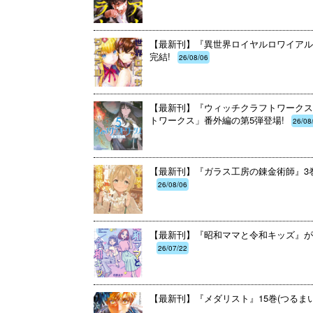
【最新刊】『異世界ロイヤルロワイアル ～
完結!
26/08/06
【最新刊】『ウィッチクラフトワークスE
トワークス」番外編の第5弾登場!
26/08
【最新刊】『ガラス工房の錬金術師』3巻
26/08/06
【最新刊】『昭和ママと令和キッズ』が
26/07/22
【最新刊】『メダリスト』15巻(つるま