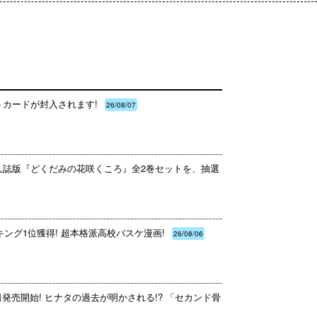
トカードが封入されます!
26/08/07
同人誌版『どくだみの花咲くころ』全2巻セットを、抽選
ング1位獲得! 超本格派高校バスケ漫画!
26/08/06
日発売開始! ヒナタの過去が明かされる!? 「セカンド骨