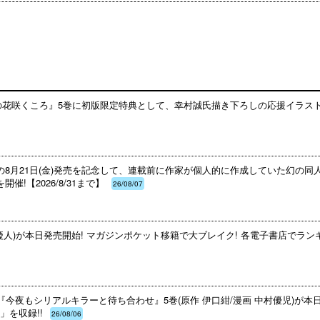
みの花咲くころ』5巻に初版限定特典として、幸村誠氏描き下ろしの応援イラス
の8月21日(金)発売を記念して、連載前に作家が個人的に作成していた幻の
!【2026/8/31まで】
26/08/07
慶人)が本日発売開始! マガジンポケット移籍で大ブレイク! 各電子書店でランキ
『今夜もシリアルキラーと待ち合わせ』5巻(原作 伊口紺/漫画 中村優児)が本
を収録!!
26/08/06