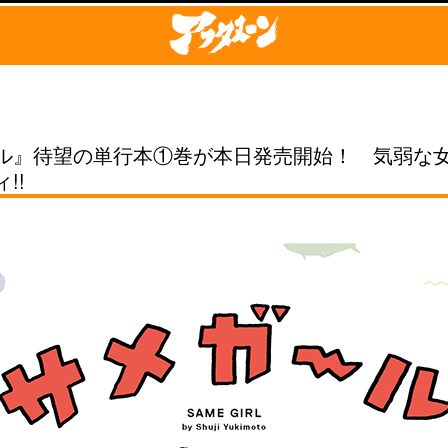
ル』待望の単行本①巻が本日発売開始！ 気弱な
!!