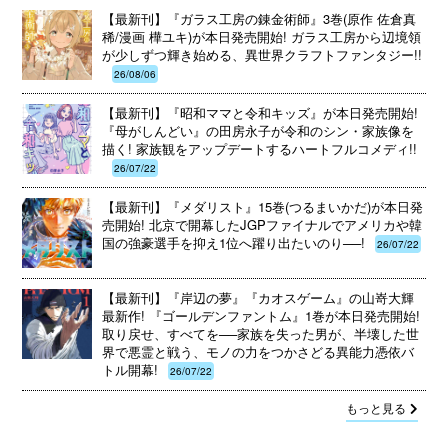
【最新刊】『ガラス工房の錬金術師』3巻(原作 佐倉真
稀/漫画 樺ユキ)が本日発売開始! ガラス工房から辺境領
が少しずつ輝き始める、異世界クラフトファンタジー!!
26/08/06
【最新刊】『昭和ママと令和キッズ』が本日発売開始!
『母がしんどい』の田房永子が令和のシン・家族像を
描く! 家族観をアップデートするハートフルコメディ!!
26/07/22
【最新刊】『メダリスト』15巻(つるまいかだ)が本日発
売開始! 北京で開幕したJGPファイナルでアメリカや韓
国の強豪選手を抑え1位へ躍り出たいのり──!
26/07/22
【最新刊】『岸辺の夢』『カオスゲーム』の山嵜大輝
最新作! 『ゴールデンファントム』1巻が本日発売開始!
取り戻せ、すべてを──家族を失った男が、半壊した世
界で悪霊と戦う、モノの力をつかさどる異能力憑依バ
トル開幕!
26/07/22
もっと見る