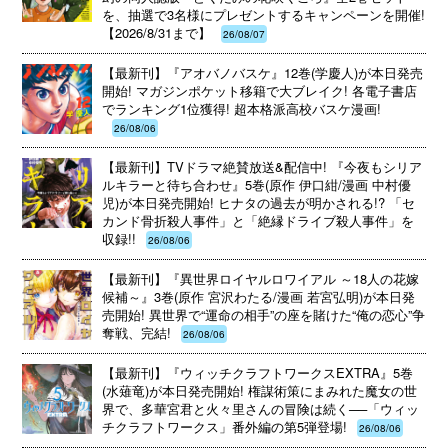
を、抽選で3名様にプレゼントするキャンペーンを開催!
【2026/8/31まで】
26/08/07
【最新刊】『アオバノバスケ』12巻(学慶人)が本日発売
開始! マガジンポケット移籍で大ブレイク! 各電子書店
でランキング1位獲得! 超本格派高校バスケ漫画!
26/08/06
【最新刊】TVドラマ絶賛放送&配信中! 『今夜もシリア
ルキラーと待ち合わせ』5巻(原作 伊口紺/漫画 中村優
児)が本日発売開始! ヒナタの過去が明かされる!? 「セ
カンド骨折殺人事件」と「絶縁ドライブ殺人事件」を
収録!!
26/08/06
【最新刊】『異世界ロイヤルロワイアル ～18人の花嫁
候補～』3巻(原作 宮沢わたる/漫画 若宮弘明)が本日発
売開始! 異世界で“運命の相手”の座を賭けた“俺の恋心”争
奪戦、完結!
26/08/06
【最新刊】『ウィッチクラフトワークスEXTRA』5巻
(水薙竜)が本日発売開始! 権謀術策にまみれた魔女の世
界で、多華宮君と火々里さんの冒険は続く──「ウィッ
チクラフトワークス」番外編の第5弾登場!
26/08/06