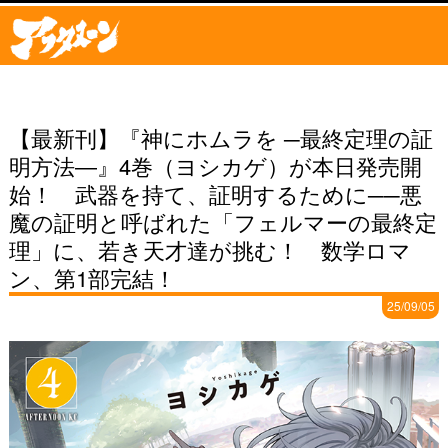
【最新刊】『神にホムラを ─最終定理の証
明方法―』4巻（ヨシカゲ）が本日発売開
始！ 武器を持て、証明するために──悪
魔の証明と呼ばれた「フェルマーの最終定
理」に、若き天才達が挑む！ 数学ロマ
ン、第1部完結！
25/09/05