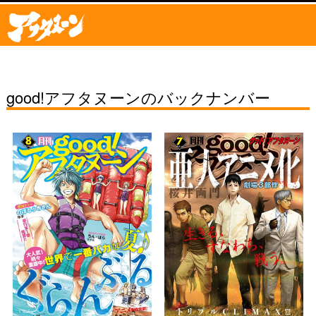
good!アフタヌーンのバックナンバー