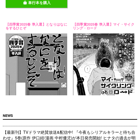
単行本を購入
【四季賞2025春 準入選】となりはなに
【四季賞2025春 準入選】マイ・サイク
をするひとぞ
リング・ロード
NEWS
【最新刊】TVドラマ絶賛放送&配信中! 『今夜もシリアルキラーと待ち合
わせ』5巻(原作 伊口紺/漫画 中村優児)が本日発売開始! ヒナタの過去が明