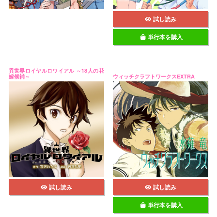
試し読み
単行本を購入
異世界ロイヤルロワイアル ～18人の花
嫁候補～
ウィッチクラフトワークスEXTRA
試し読み
試し読み
単行本を購入