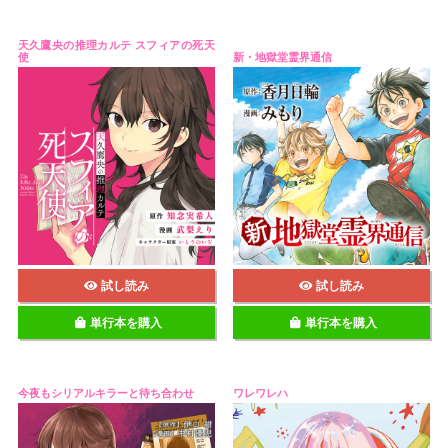
天久鷹央の推理カルテ スフィアの死天
使
新・地獄堂霊界通信
試し読み
試し読み
単行本を購入
単行本を購入
今夜もシリアルキラーと待ち合わせ
ワレワレハ