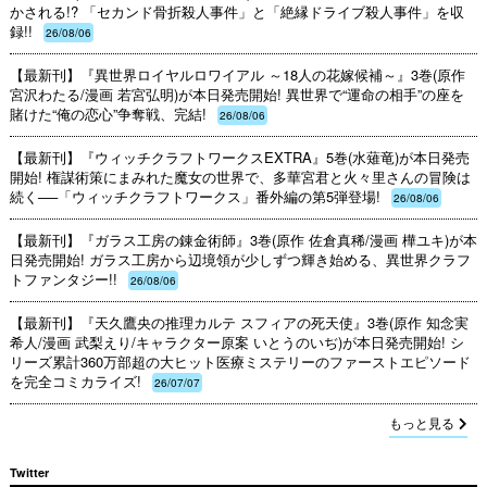
かされる!? 「セカンド骨折殺人事件」と「絶縁ドライブ殺人事件」を収
録!!
26/08/06
【最新刊】『異世界ロイヤルロワイアル ～18人の花嫁候補～』3巻(原作
宮沢わたる/漫画 若宮弘明)が本日発売開始! 異世界で“運命の相手”の座を
賭けた“俺の恋心”争奪戦、完結!
26/08/06
【最新刊】『ウィッチクラフトワークスEXTRA』5巻(水薙竜)が本日発売
開始! 権謀術策にまみれた魔女の世界で、多華宮君と火々里さんの冒険は
続く──「ウィッチクラフトワークス」番外編の第5弾登場!
26/08/06
【最新刊】『ガラス工房の錬金術師』3巻(原作 佐倉真稀/漫画 樺ユキ)が本
日発売開始! ガラス工房から辺境領が少しずつ輝き始める、異世界クラフ
トファンタジー!!
26/08/06
【最新刊】『天久鷹央の推理カルテ スフィアの死天使』3巻(原作 知念実
希人/漫画 武梨えり/キャラクター原案 いとうのいぢ)が本日発売開始! シ
リーズ累計360万部超の大ヒット医療ミステリーのファーストエピソード
を完全コミカライズ!
26/07/07
もっと見る
Twitter