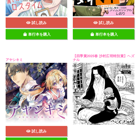
試し読み
試し読み
単行本を購入
単行本を購入
【四季賞2025春 沙村広明特別賞】ヘズ
アヤシキミ
ナル
試し読み