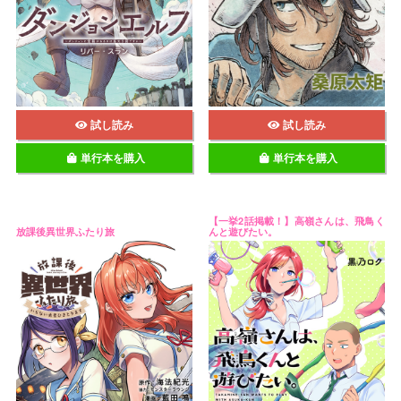
試し読み
試し読み
単行本を購入
単行本を購入
【一挙2話掲載！】高嶺さんは、飛鳥く
放課後異世界ふたり旅
んと遊びたい。