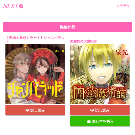
NEXT
次号予告
掲載作品
【表紙＆巻頭カラー！】シャンバラッ
ド
図書館の大魔術師
試し読み
試し読み
単行本を購入