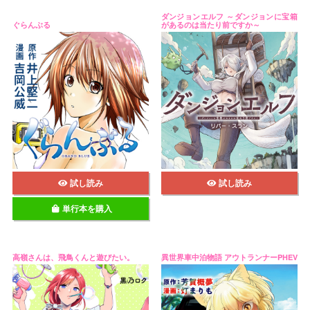
ダンジョンエルフ ～ダンジョンに宝箱
ぐらんぶる
があるのは当たり前ですか～
試し読み
試し読み
単行本を購入
高嶺さんは、飛鳥くんと遊びたい。
異世界車中泊物語 アウトランナーPHEV