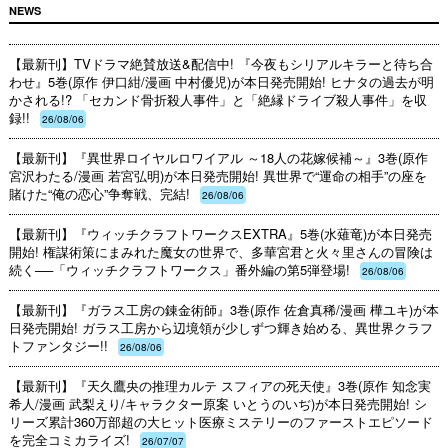
NEWS
【最新刊】TVドラマ絶賛放送&配信中! 『今夜もシリアルキラーと待ち合
わせ』5巻(原作 伊口紺/漫画 中村優児)が本日発売開始! ヒナタの過去が明
かされる!? 「セカンド骨折殺人事件」と「絶縁ドライブ殺人事件」を収
録!!
26/08/06
【最新刊】『異世界ロイヤルロワイアル ～18人の花嫁候補～』3巻(原作
宮沢わたる/漫画 若宮弘明)が本日発売開始! 異世界で“運命の相手”の座を
賭けた“俺の恋心”争奪戦、完結!
26/08/06
【最新刊】『ウィッチクラフトワークスEXTRA』5巻(水薙竜)が本日発売
開始! 権謀術策にまみれた魔女の世界で、多華宮君と火々里さんの冒険は
続く──「ウィッチクラフトワークス」番外編の第5弾登場!
26/08/06
【最新刊】『ガラス工房の錬金術師』3巻(原作 佐倉真稀/漫画 樺ユキ)が本
日発売開始! ガラス工房から辺境領が少しずつ輝き始める、異世界クラフ
トファンタジー!!
26/08/06
【最新刊】『天久鷹央の推理カルテ スフィアの死天使』3巻(原作 知念実
希人/漫画 武梨えり/キャラクター原案 いとうのいぢ)が本日発売開始! シ
リーズ累計360万部超の大ヒット医療ミステリーのファーストエピソード
を完全コミカライズ!
26/07/07