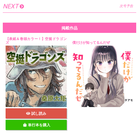
NEXT
次号予告
掲載作品
【表紙＆巻頭カラー！】空挺ドラゴン
ズ
僕だけが知ってるんだぜ
試し読み
単行本を購入