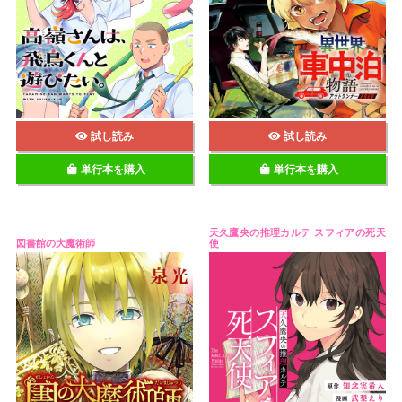
試し読み
試し読み
単行本を購入
単行本を購入
天久鷹央の推理カルテ スフィアの死天
図書館の大魔術師
使