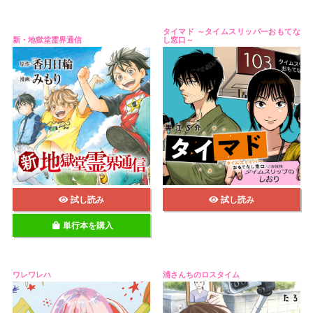
タイマド ～タイムスリッパーおもてな
新・地獄堂霊界通信
し窓口～
試し読み
試し読み
単行本を購入
ワレワレハ
浦さんちのロスタイム