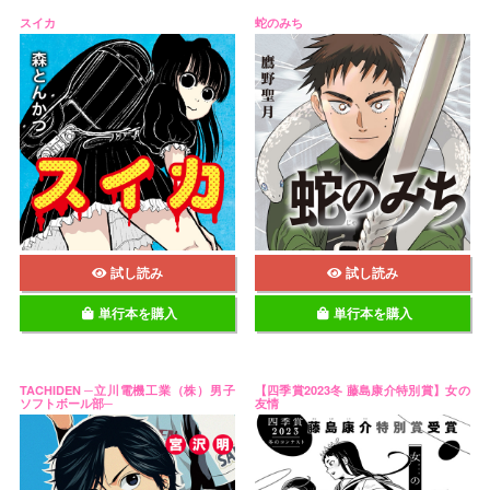
スイカ
蛇のみち
試し読み
試し読み
単行本を購入
単行本を購入
TACHIDEN ─立川電機工業（株）男子
【四季賞2023冬 藤島康介特別賞】女の
ソフトボール部─
友情