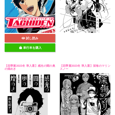
試し読み
単行本を購入
【四季賞2023冬 準入選】感光の闇の奥
【四季賞2023冬 準入選】深海のマリン
の煌めき
スノー