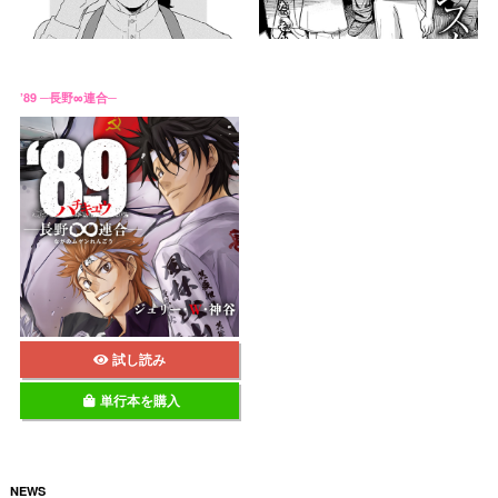
’89 ─長野∞連合─
試し読み
単行本を購入
NEWS