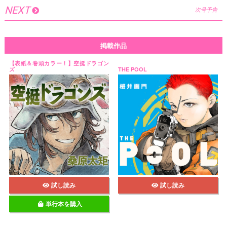
NEXT
次号予告
掲載作品
【表紙＆巻頭カラー！】空挺ドラゴン
ズ
THE POOL
試し読み
試し読み
単行本を購入