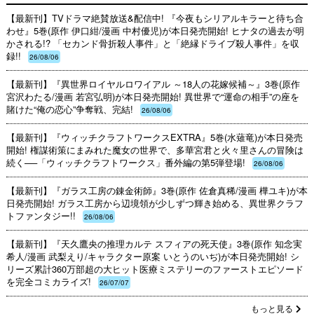
【最新刊】TVドラマ絶賛放送&配信中! 『今夜もシリアルキラーと待ち合
わせ』5巻(原作 伊口紺/漫画 中村優児)が本日発売開始! ヒナタの過去が明
かされる!? 「セカンド骨折殺人事件」と「絶縁ドライブ殺人事件」を収
録!!
26/08/06
【最新刊】『異世界ロイヤルロワイアル ～18人の花嫁候補～』3巻(原作
宮沢わたる/漫画 若宮弘明)が本日発売開始! 異世界で“運命の相手”の座を
賭けた“俺の恋心”争奪戦、完結!
26/08/06
【最新刊】『ウィッチクラフトワークスEXTRA』5巻(水薙竜)が本日発売
開始! 権謀術策にまみれた魔女の世界で、多華宮君と火々里さんの冒険は
続く──「ウィッチクラフトワークス」番外編の第5弾登場!
26/08/06
【最新刊】『ガラス工房の錬金術師』3巻(原作 佐倉真稀/漫画 樺ユキ)が本
日発売開始! ガラス工房から辺境領が少しずつ輝き始める、異世界クラフ
トファンタジー!!
26/08/06
【最新刊】『天久鷹央の推理カルテ スフィアの死天使』3巻(原作 知念実
希人/漫画 武梨えり/キャラクター原案 いとうのいぢ)が本日発売開始! シ
リーズ累計360万部超の大ヒット医療ミステリーのファーストエピソード
を完全コミカライズ!
26/07/07
もっと見る