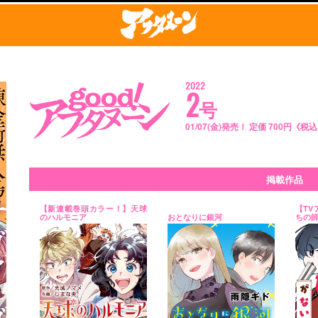
2022
2
号
01/07(金)発売！ 定価 700円《税
掲載作品
【新連載巻頭カラー！】天球
【T
のハルモニア
おとなりに銀河
ちの