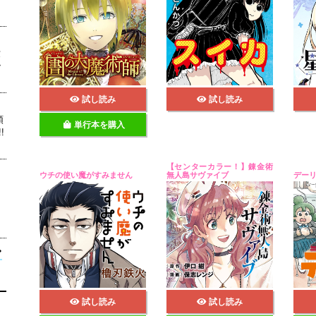
世
ッ
試し読み
試し読み
真
領
単行本を購入
!
【センターカラー！】錬金術
ウチの使い魔がすみません
無人島サヴァイブ
デー
試し読み
試し読み