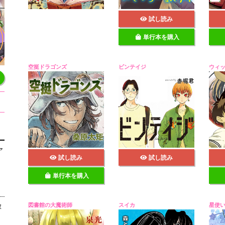
試し読み
単行本を購入
空挺ドラゴンズ
ビンテイジ
ウィ
ア
試し読み
試し読み
単行本を購入
図書館の大魔術師
スイカ
星使
嫁