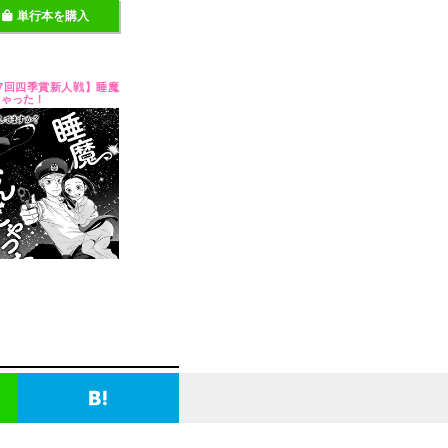
単行本を購入
27回四季賞新人戦】睡魔
じゃった！