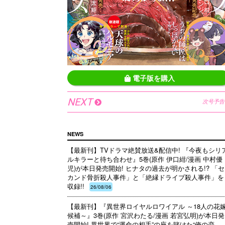
電子版を購入
NEXT
次号予告
NEWS
【最新刊】TVドラマ絶賛放送&配信中! 『今夜もシリ
ルキラーと待ち合わせ』5巻(原作 伊口紺/漫画 中村優
児)が本日発売開始! ヒナタの過去が明かされる!? 「セ
カンド骨折殺人事件」と「絶縁ドライブ殺人事件」を
収録!!
26/08/06
【最新刊】『異世界ロイヤルロワイアル ～18人の花
候補～』3巻(原作 宮沢わたる/漫画 若宮弘明)が本日発
売開始! 異世界で“運命の相手”の座を賭けた“俺の恋