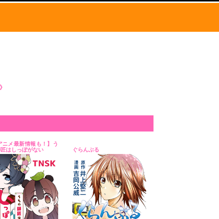
込》
Vアニメ最新情報も！】う
師匠はしっぽがない
ぐらんぶる