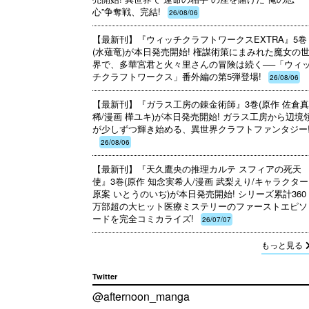
心”争奪戦、完結!
26/08/06
【最新刊】『ウィッチクラフトワークスEXTRA』5巻
(水薙竜)が本日発売開始! 権謀術策にまみれた魔女の
界で、多華宮君と火々里さんの冒険は続く──「ウィ
チクラフトワークス」番外編の第5弾登場!
26/08/06
【最新刊】『ガラス工房の錬金術師』3巻(原作 佐倉
稀/漫画 樺ユキ)が本日発売開始! ガラス工房から辺境
が少しずつ輝き始める、異世界クラフトファンタジー!
26/08/06
【最新刊】『天久鷹央の推理カルテ スフィアの死天
使』3巻(原作 知念実希人/漫画 武梨えり/キャラクター
原案 いとうのいぢ)が本日発売開始! シリーズ累計360
万部超の大ヒット医療ミステリーのファーストエピソ
ードを完全コミカライズ!
26/07/07
もっと見る
Twitter
@afternoon_manga