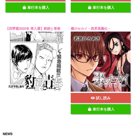
単行本を購入
単行本を購入
【四季賞2020冬 準入選】豹柄と青春
棗のセカイ－異界退魔伝－
試し読み
単行本を購入
NEWS