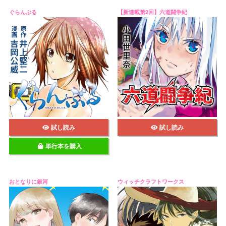
ぐらんぶる
【新連載第2回】六道闘争紀
試し読み
試し読み
単行本を購入
おとなりに銀河
ウィッチクラフトワークス