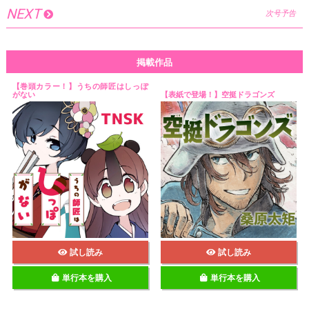
NEXT
次号予告
掲載作品
【巻頭カラー！】うちの師匠はしっぽ
がない
【表紙で登場！】空挺ドラゴンズ
試し読み
試し読み
単行本を購入
単行本を購入