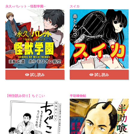
永久×バレット ─怪獣学園─
スイカ
試し読み
試し読み
【特別読み切り】ちぐこい
半助喰物帖