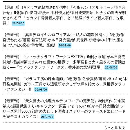
【最新刊】TVドラマ絶賛放送&配信中! 『今夜もシリアルキラーと待ち合
わせ』5巻(原作 伊口紺/漫画 中村優児)が本日発売開始! ヒナタの過去が明
かされる!? 「セカンド骨折殺人事件」と「絶縁ドライブ殺人事件」を収
録!!
26/08/06
【最新刊】『異世界ロイヤルロワイアル ～18人の花嫁候補～』3巻(原作
宮沢わたる/漫画 若宮弘明)が本日発売開始! 異世界で“運命の相手”の座を
賭けた“俺の恋心”争奪戦、完結!
26/08/06
【最新刊】『ウィッチクラフトワークスEXTRA』5巻(水薙竜)が本日発売
開始! 権謀術策にまみれた魔女の世界で、多華宮君と火々里さんの冒険は
続く──「ウィッチクラフトワークス」番外編の第5弾登場!
26/08/06
【最新刊】『ガラス工房の錬金術師』3巻(原作 佐倉真稀/漫画 樺ユキ)が本
日発売開始! ガラス工房から辺境領が少しずつ輝き始める、異世界クラフ
トファンタジー!!
26/08/06
【最新刊】『天久鷹央の推理カルテ スフィアの死天使』3巻(原作 知念実
希人/漫画 武梨えり/キャラクター原案 いとうのいぢ)が本日発売開始! シ
リーズ累計360万部超の大ヒット医療ミステリーのファーストエピソード
を完全コミカライズ!
26/07/07
もっと見る