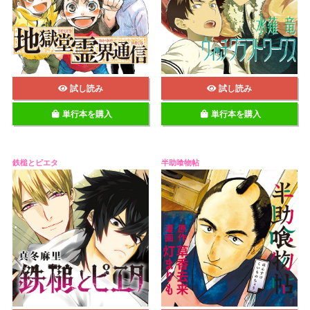
試し読み
試し読み
単行本を購入
単行本を購入
鉄槌とピエタ
半助喰物帖