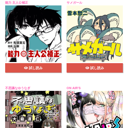
能力 主人公補正
サメガール
試し読み
試し読み
不思議なゆうなぎ
ON AIR'S