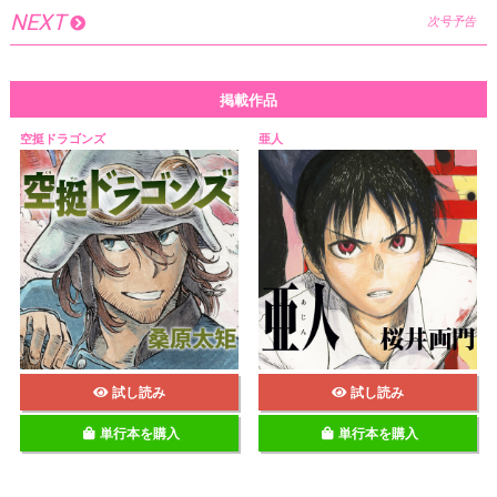
NEXT
次号予告
掲載作品
空挺ドラゴンズ
亜人
試し読み
試し読み
単行本を購入
単行本を購入