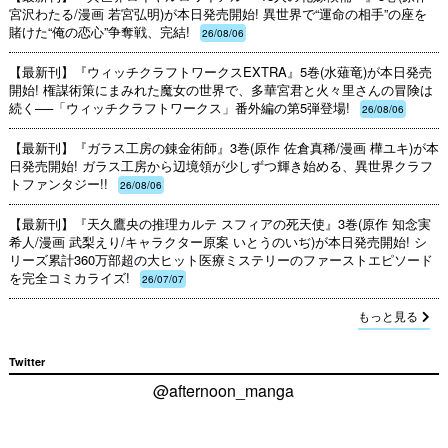
宮沢わたる/漫画 若宮弘明)が本日発売開始! 異世界で“運命の相手”の座を
賭けた“俺の恋心”争奪戦、完結!
26/08/06
【最新刊】『ウィッチクラフトワークスEXTRA』5巻(水薙竜)が本日発売
開始! 権謀術策にまみれた魔女の世界で、多華宮君と火々里さんの冒険は
続く──「ウィッチクラフトワークス」番外編の第5弾登場!
26/08/06
【最新刊】『ガラス工房の錬金術師』3巻(原作 佐倉真稀/漫画 樺ユキ)が本
日発売開始! ガラス工房から辺境領が少しずつ輝き始める、異世界クラフ
トファンタジー!!
26/08/06
【最新刊】『天久鷹央の推理カルテ スフィアの死天使』3巻(原作 知念実
希人/漫画 武梨えり/キャラクター原案 いとうのいぢ)が本日発売開始! シ
リーズ累計360万部超の大ヒット医療ミステリーのファーストエピソード
を完全コミカライズ!
26/07/07
もっと見る
Twitter
@afternoon_manga