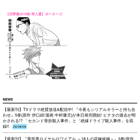
【四季賞2019秋 準入選】ポーターズ
NEWS
【最新刊】TVドラマ絶賛放送&配信中! 『今夜もシリアルキラーと待ち合
わせ』5巻(原作 伊口紺/漫画 中村優児)が本日発売開始! ヒナタの過去が明
かされる!? 「セカンド骨折殺人事件」と「絶縁ドライブ殺人事件」を収
録!!
26/08/06
【最新刊】『異世界ロイヤルロワイアル ～18人の花嫁候補～』3巻(原作