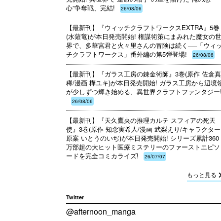
心”争奪戦、完結!
26/08/06
【最新刊】『ウィッチクラフトワークスEXTRA』5巻
(水薙竜)が本日発売開始! 権謀術策にまみれた魔女の
界で、多華宮君と火々里さんの冒険は続く──「ウィ
チクラフトワークス」番外編の第5弾登場!
26/08/06
【最新刊】『ガラス工房の錬金術師』3巻(原作 佐倉
稀/漫画 樺ユキ)が本日発売開始! ガラス工房から辺境
が少しずつ輝き始める、異世界クラフトファンタジー!
26/08/06
【最新刊】『天久鷹央の推理カルテ スフィアの死天
使』3巻(原作 知念実希人/漫画 武梨えり/キャラクター
原案 いとうのいぢ)が本日発売開始! シリーズ累計360
万部超の大ヒット医療ミステリーのファーストエピソ
ードを完全コミカライズ!
26/07/07
もっと見る
Twitter
@afternoon_manga