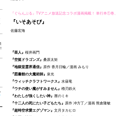
『ぐらんぶる』TVアニメ放送記念コラボ漫画掲載！ 単行本①巻
世
『いそあそび』
ッ
佐藤宏海
真
領
!
『亜人』
桜井画門
『空挺ドラゴンズ』
桑原太矩
『地獄堂霊界通信』
原作 香月日輪／漫画 みもり
『図書館の大魔術師』
泉光
『ウィッチクラフトワークス』
水薙竜
『ウチの使い魔がすみません』
櫓刃鉄火
『わたしが強くしたい神』
厘のミキ
『十二人の死にたい子どもたち』
原作 冲方丁／漫画 熊倉隆敏
『超時空求愛エグゾマン』
文月タカヒロ