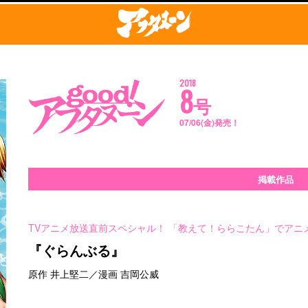
2018
8
号
07/06(金)発売！
掲載作品
TVアニメ放送直前スペシャル！ 「教えて！ららこたん」でアニ
『ぐらんぶる』
原作 井上堅二／漫画 吉岡公威