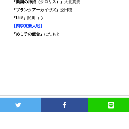
『楽園の神娘（クロリス）』
大北真潤
『ブランクアーカイヴズ』
交田稜
『U12』
闇川コウ
【四季賞新人戦】
『めし子の飯合』
にたもと