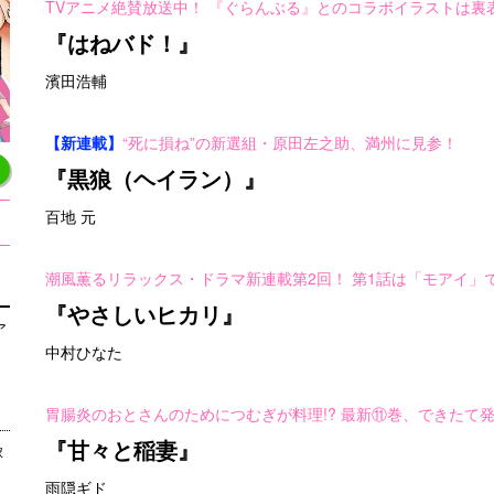
TVアニメ絶賛放送中！ 『ぐらんぶる』とのコラボイラストは裏
『はねバド！』
濱田浩輔
【新連載】
“死に損ね”の新選組・原田左之助、満州に見参！
『黒狼（ヘイラン）』
百地 元
潮風薫るリラックス・ドラマ新連載第2回！ 第1話は「モアイ」
『やさしいヒカリ』
ア
中村ひなた
胃腸炎のおとさんのためにつむぎが料理!? 最新⑪巻、できたて
『甘々と稲妻』
嫁
雨隠ギド