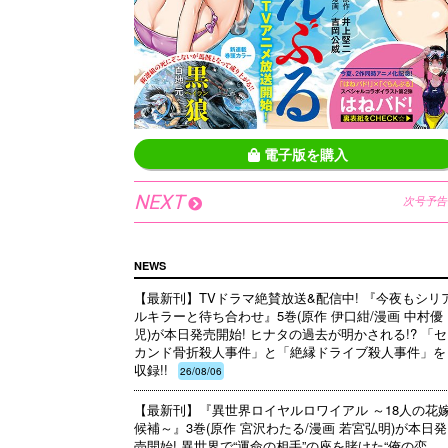
電子版を購入
NEXT
次号予告
NEWS
【最新刊】TVドラマ絶賛放送&配信中! 『今夜もシリ
ルキラーと待ち合わせ』5巻(原作 伊口紺/漫画 中村優
児)が本日発売開始! ヒナタの過去が明かされる!? 「セ
カンド骨折殺人事件」と「絶縁ドライブ殺人事件」を
収録!!
26/08/06
【最新刊】『異世界ロイヤルロワイアル ～18人の花
候補～』3巻(原作 宮沢わたる/漫画 若宮弘明)が本日発
売開始! 異世界で“運命の相手”の座を賭けた“俺の恋