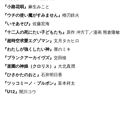
『小路花唄』
麻生みこと
『ウチの使い魔がすみません』
櫓刃鉄火
『いそあそび』
佐藤宏海
『十二人の死にたい子どもたち』
原作 冲方丁／漫画 熊倉隆敏
『超時空求愛エグゾマン』
文月タカヒロ
『わたしが強くしたい神』
厘のミキ
『ブランクアーカイヴズ』
交田稜
『楽園の神娘（クロリス）』
大北真潤
『ひさかたのおと』
石井明日香
『ツッコミーノ・ブルボン』
富本祥太
『U12』
闇川コウ