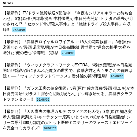
NEWS
【最新刊】TVドラマ絶賛放送&配信中! 『今夜もシリアルキラーと待ち合
わせ』5巻(原作 伊口紺/漫画 中村優児)が本日発売開始! ヒナタの過去が明
かされる!? 「セカンド骨折殺人事件」と「絶縁ドライブ殺人事件」を収
録!!
26/08/06
【最新刊】『異世界ロイヤルロワイアル ～18人の花嫁候補～』3巻(原作
宮沢わたる/漫画 若宮弘明)が本日発売開始! 異世界で“運命の相手”の座を
賭けた“俺の恋心”争奪戦、完結!
26/08/06
【最新刊】『ウィッチクラフトワークスEXTRA』5巻(水薙竜)が本日発売
開始! 権謀術策にまみれた魔女の世界で、多華宮君と火々里さんの冒険は
続く──「ウィッチクラフトワークス」番外編の第5弾登場!
26/08/06
【最新刊】『ガラス工房の錬金術師』3巻(原作 佐倉真稀/漫画 樺ユキ)が本
日発売開始! ガラス工房から辺境領が少しずつ輝き始める、異世界クラフ
トファンタジー!!
26/08/06
【最新刊】『天久鷹央の推理カルテ スフィアの死天使』3巻(原作 知念実
希人/漫画 武梨えり/キャラクター原案 いとうのいぢ)が本日発売開始! シ
リーズ累計360万部超の大ヒット医療ミステリーのファーストエピソード
を完全コミカライズ!
26/07/07