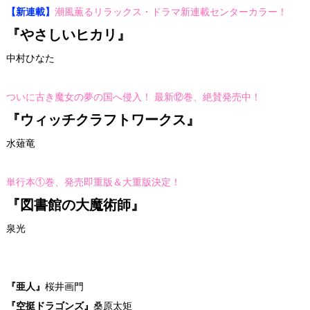
【新連載】
潮風薫るリラックス・ドラマ新連載センターカラー！
『やさしいヒカリ』
中村ひなた
ついに古き魔女の夢の国へ侵入！ 最新⑫巻、絶賛発売中！
『ウィッチクラフトワークス』
水薙竜
単行本①巻、発売即重版＆大重版決定！
『図書館の大魔術師』
泉光
『亜人』
桜井画門
『空挺ドラゴンズ』
桑原太矩