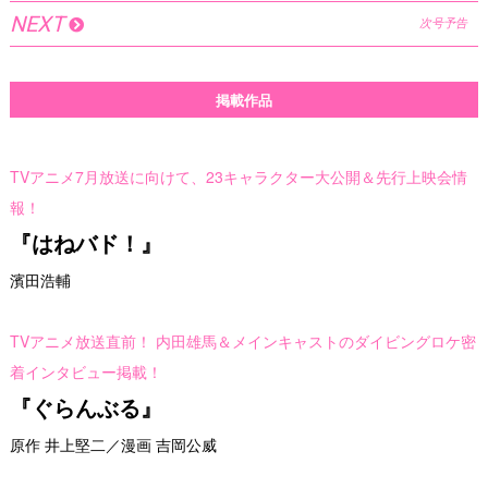
NEXT
次号予告
掲載作品
TVアニメ7月放送に向けて、23キャラクター大公開＆先行上映会情
報！
『はねバド！』
濱田浩輔
TVアニメ放送直前！ 内田雄馬＆メインキャストのダイビングロケ密
着インタビュー掲載！
『ぐらんぶる』
原作 井上堅二／漫画 吉岡公威