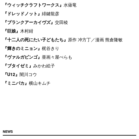
『ウィッチクラフトワークス』
水薙竜
『ドレッドノット』
緋鍵龍彦
『ブランクアーカイヴズ』
交田稜
『巨娘』
木村紺
『十二人の死にたい子どもたち』
原作 冲方丁／漫画 熊倉隆敏
『輝きのミニョン』
梶谷きり
『ヴァルガビンゴ』
亜画々屋ぺらも
『ブタイゼミ』
みかわ絵子
『U12』
闇川コウ
『ミニパカ』
横山キムチ
NEWS