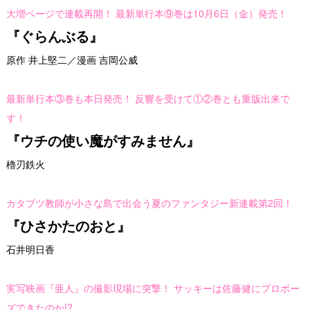
大増ページで連載再開！ 最新単行本⑨巻は10月6日（金）発売！
『ぐらんぶる』
原作 井上堅二／漫画 吉岡公威
最新単行本③巻も本日発売！ 反響を受けて①②巻とも重版出来で
す！
『ウチの使い魔がすみません』
櫓刃鉄火
カタブツ教師が小さな島で出会う夏のファンタジー新連載第2回！
『ひさかたのおと』
石井明日香
実写映画『亜人』の撮影現場に突撃！ サッキーは佐藤健にプロボー
ズできたのか!?