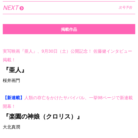
NEXT
次号予告
掲載作品
実写映画『亜人』、9月30日（土）公開記念！ 佐藤健インタビュー
掲載！
『亜人』
桜井画門
【新連載】
人類の存亡をかけたサバイバル、一挙98ページで新連載
開幕！
『楽園の神娘（クロリス）』
大北真潤