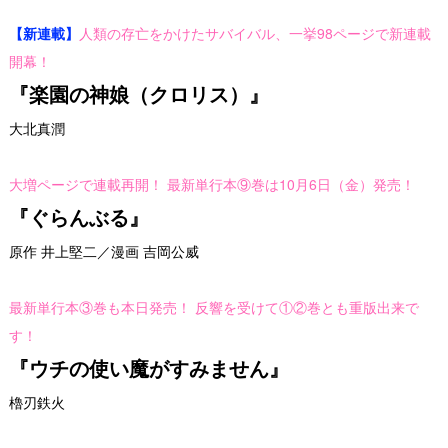
【新連載】
人類の存亡をかけたサバイバル、一挙98ページで新連載
開幕！
『楽園の神娘（クロリス）』
大北真潤
大増ページで連載再開！ 最新単行本⑨巻は10月6日（金）発売！
『ぐらんぶる』
原作 井上堅二／漫画 吉岡公威
最新単行本③巻も本日発売！ 反響を受けて①②巻とも重版出来で
す！
『ウチの使い魔がすみません』
櫓刃鉄火