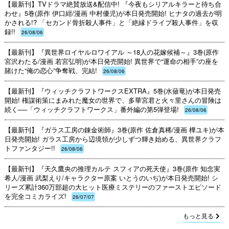
【最新刊】TVドラマ絶賛放送&配信中! 『今夜もシリアルキラーと待ち合
わせ』5巻(原作 伊口紺/漫画 中村優児)が本日発売開始! ヒナタの過去が明
かされる!? 「セカンド骨折殺人事件」と「絶縁ドライブ殺人事件」を収
録!!
26/08/06
【最新刊】『異世界ロイヤルロワイアル ～18人の花嫁候補～』3巻(原作
宮沢わたる/漫画 若宮弘明)が本日発売開始! 異世界で“運命の相手”の座を
賭けた“俺の恋心”争奪戦、完結!
26/08/06
【最新刊】『ウィッチクラフトワークスEXTRA』5巻(水薙竜)が本日発売
開始! 権謀術策にまみれた魔女の世界で、多華宮君と火々里さんの冒険は
続く──「ウィッチクラフトワークス」番外編の第5弾登場!
26/08/06
【最新刊】『ガラス工房の錬金術師』3巻(原作 佐倉真稀/漫画 樺ユキ)が本
日発売開始! ガラス工房から辺境領が少しずつ輝き始める、異世界クラフ
トファンタジー!!
26/08/06
【最新刊】『天久鷹央の推理カルテ スフィアの死天使』3巻(原作 知念実
希人/漫画 武梨えり/キャラクター原案 いとうのいぢ)が本日発売開始! シ
リーズ累計360万部超の大ヒット医療ミステリーのファーストエピソード
を完全コミカライズ!
26/07/07
もっと見る