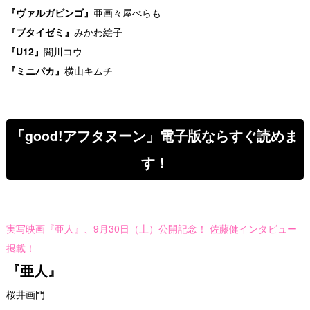
『ヴァルガビンゴ』
亜画々屋ぺらも
『ブタイゼミ』
みかわ絵子
『U12』
闇川コウ
『ミニパカ』
横山キムチ
「good!アフタヌーン」電子版ならすぐ読めま
す！
実写映画『亜人』、9月30日（土）公開記念！ 佐藤健インタビュー
掲載！
『亜人』
桜井画門