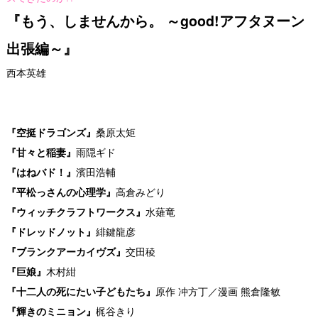
『もう、しませんから。 ～good!アフタヌーン
出張編～』
西本英雄
『空挺ドラゴンズ』
桑原太矩
『甘々と稲妻』
雨隠ギド
『はねバド！』
濱田浩輔
『平松っさんの心理学』
高倉みどり
『ウィッチクラフトワークス』
水薙竜
『ドレッドノット』
緋鍵龍彦
『ブランクアーカイヴズ』
交田稜
『巨娘』
木村紺
『十二人の死にたい子どもたち』
原作 冲方丁／漫画 熊倉隆敏
『輝きのミニョン』
梶谷きり