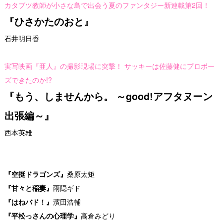
カタブツ教師が小さな島で出会う夏のファンタジー新連載第2回！
『ひさかたのおと』
石井明日香
実写映画『亜人』の撮影現場に突撃！ サッキーは佐藤健にプロボー
ズできたのか!?
『もう、しませんから。 ～good!アフタヌーン
出張編～』
西本英雄
『空挺ドラゴンズ』
桑原太矩
『甘々と稲妻』
雨隠ギド
『はねバド！』
濱田浩輔
『平松っさんの心理学』
高倉みどり