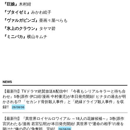
『巨娘』
木村紺
『ブタイゼミ』
みかわ絵子
『ヴァルガビンゴ』
亜画々屋ぺらも
『氷上のクラウン』
タヤマ碧
『ミニパカ』
横山キムチ
NEWS
【最新刊】TVドラマ絶賛放送&配信中! 『今夜もシリアルキラーと待ち合
わせ』5巻(原作 伊口紺/漫画 中村優児)が本日発売開始! ヒナタの過去が明
かされる!? 「セカンド骨折殺人事件」と「絶縁ドライブ殺人事件」を収
録!!
26/08/06
【最新刊】『異世界ロイヤルロワイアル ～18人の花嫁候補～』3巻(原作
宮沢わたる/漫画 若宮弘明)が本日発売開始! 異世界で“運命の相手”の座を
賭けた“俺の恋心”争奪戦、完結!
26/08/06