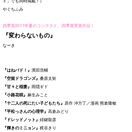
イ」でも同時掲載！
）
やぐちふみ
四季賞2017年夏のコンテスト、四季賞受賞作品！
『変わらないもの』
なーき
『はねバド！』
濱田浩輔
『空挺ドラゴンズ』
桑原太矩
『甘々と稲妻』
雨隠ギド
『小路花唄』
麻生みこと
『十二人の死にたい子どもたち』
原作 冲方丁／漫画 熊倉隆敏
『平松っさんの心理学』
高倉みどり
『ドレッドノット』
緋鍵龍彦
『輝きのミニョン』
梶谷きり