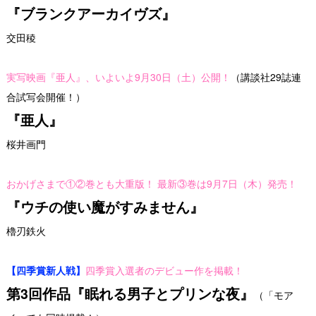
『ブランクアーカイヴズ』
交田稜
実写映画『亜人』、いよいよ9月30日（土）公開！
（
講談社29誌連
合試写会開催！
）
『亜人』
桜井画門
おかげさまで①②巻とも大重版！ 最新③巻は9月7日（木）発売！
『ウチの使い魔がすみません』
櫓刃鉄火
【四季賞新人戦】
四季賞入選者のデビュー作を掲載！
第3回作品『眠れる男子とプリンな夜』
（
「モア