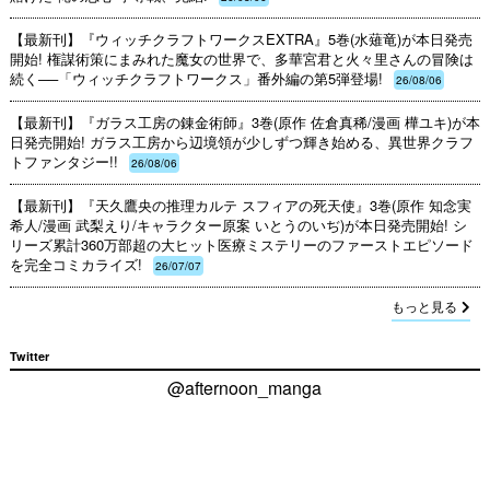
【最新刊】『ウィッチクラフトワークスEXTRA』5巻(水薙竜)が本日発売
開始! 権謀術策にまみれた魔女の世界で、多華宮君と火々里さんの冒険は
続く──「ウィッチクラフトワークス」番外編の第5弾登場!
26/08/06
【最新刊】『ガラス工房の錬金術師』3巻(原作 佐倉真稀/漫画 樺ユキ)が本
日発売開始! ガラス工房から辺境領が少しずつ輝き始める、異世界クラフ
トファンタジー!!
26/08/06
【最新刊】『天久鷹央の推理カルテ スフィアの死天使』3巻(原作 知念実
希人/漫画 武梨えり/キャラクター原案 いとうのいぢ)が本日発売開始! シ
リーズ累計360万部超の大ヒット医療ミステリーのファーストエピソード
を完全コミカライズ!
26/07/07
もっと見る
Twitter
@afternoon_manga