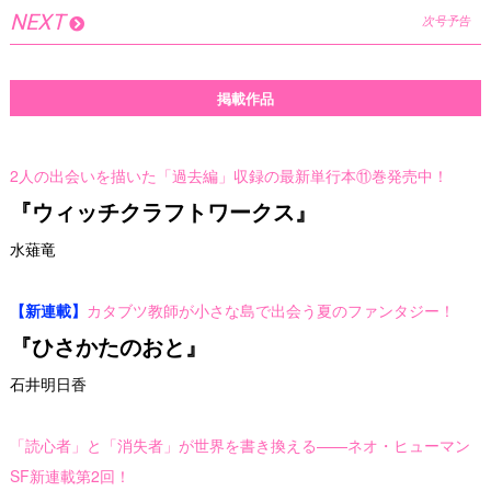
NEXT
次号予告
掲載作品
2人の出会いを描いた「過去編」収録の最新単行本⑪巻発売中！
『ウィッチクラフトワークス』
水薙竜
【新連載】
カタブツ教師が小さな島で出会う夏のファンタジー！
『ひさかたのおと』
石井明日香
「読心者」と「消失者」が世界を書き換える——ネオ・ヒューマン
SF新連載第2回！