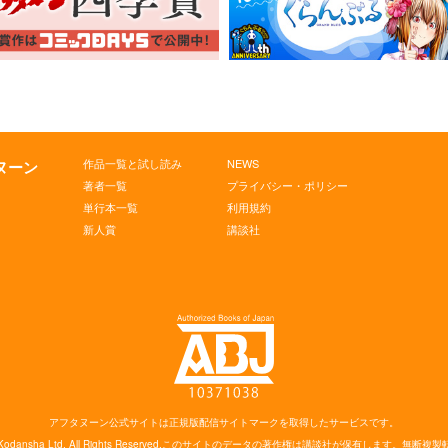
作品一覧と試し読み
NEWS
タヌーン
著者一覧
プライバシー・ポリシー
単行本一覧
利用規約
新人賞
講談社
アフタヌーン公式サイトは
正規版配信サイトマークを取得したサービスです。
Kodansha
Ltd. All Rights Reserved.
このサイトのデータの著作権は講談社が保有します。
無断複製