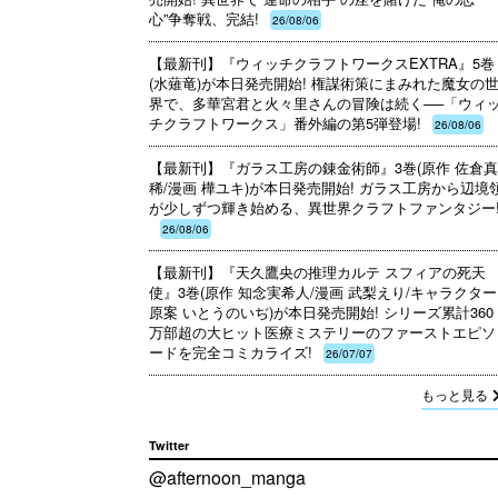
心”争奪戦、完結!
26/08/06
【最新刊】『ウィッチクラフトワークスEXTRA』5巻
(水薙竜)が本日発売開始! 権謀術策にまみれた魔女の
界で、多華宮君と火々里さんの冒険は続く──「ウィ
チクラフトワークス」番外編の第5弾登場!
26/08/06
【最新刊】『ガラス工房の錬金術師』3巻(原作 佐倉
稀/漫画 樺ユキ)が本日発売開始! ガラス工房から辺境
が少しずつ輝き始める、異世界クラフトファンタジー!
26/08/06
【最新刊】『天久鷹央の推理カルテ スフィアの死天
使』3巻(原作 知念実希人/漫画 武梨えり/キャラクター
原案 いとうのいぢ)が本日発売開始! シリーズ累計360
万部超の大ヒット医療ミステリーのファーストエピソ
ードを完全コミカライズ!
26/07/07
もっと見る
Twitter
@afternoon_manga