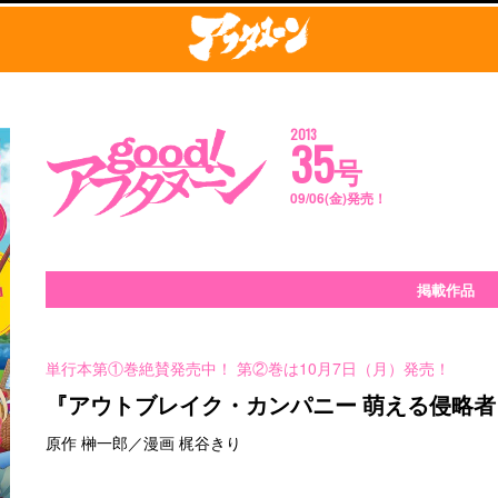
2013
35
号
09/06(金)発売！
掲載作品
単行本第①巻絶賛発売中！ 第②巻は10月7日（月）発売！
『アウトブレイク・カンパニー 萌える侵略者
原作 榊一郎／漫画 梶谷きり