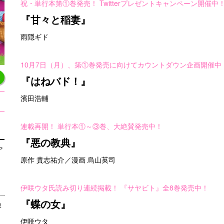
祝・単行本第①巻発売！ Twitterプレゼントキャンペーン開催中
『甘々と稲妻』
雨隠ギド
10月7日（月）、第①巻発売に向けてカウントダウン企画開催中
『はねバド！』
濱田浩輔
連載再開！ 単行本①～③巻、大絶賛発売中！
『悪の教典』
ア
原作 貴志祐介／漫画 烏山英司
伊咲ウタ氏読み切り連続掲載！ 『サヤビト』全8巻発売中！
『蝶の女』
嫁
伊咲ウタ