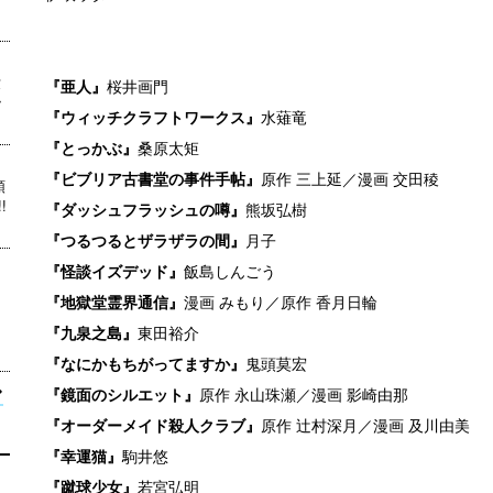
世
『亜人』
桜井画門
ッ
『ウィッチクラフトワークス』
水薙竜
『とっかぶ』
桑原太矩
真
『ビブリア古書堂の事件手帖』
原作 三上延／漫画 交田稜
領
!
『ダッシュフラッシュの噂』
熊坂弘樹
『つるつるとザラザラの間』
月子
『怪談イズデッド』
飯島しんごう
『地獄堂霊界通信』
漫画 みもり／原作 香月日輪
『九泉之島』
東田裕介
『なにかもちがってますか』
鬼頭莫宏
『鏡面のシルエット』
原作 永山珠瀬／漫画 影崎由那
『オーダーメイド殺人クラブ』
原作 辻村深月／漫画 及川由美
『幸運猫』
駒井悠
『蹴球少女』
若宮弘明