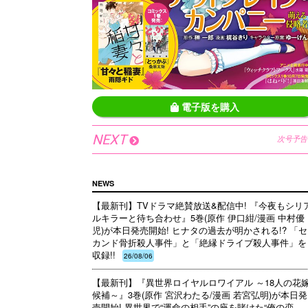
電子版を購入
NEXT
次号予告
NEWS
【最新刊】TVドラマ絶賛放送&配信中! 『今夜もシリ
ルキラーと待ち合わせ』5巻(原作 伊口紺/漫画 中村優
児)が本日発売開始! ヒナタの過去が明かされる!? 「セ
カンド骨折殺人事件」と「絶縁ドライブ殺人事件」を
収録!!
26/08/06
【最新刊】『異世界ロイヤルロワイアル ～18人の花
候補～』3巻(原作 宮沢わたる/漫画 若宮弘明)が本日発
売開始! 異世界で“運命の相手”の座を賭けた“俺の恋