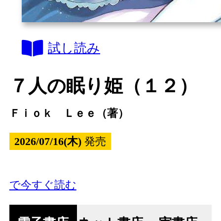
試し読み
７人の眠り姫（１２）
Ｆｉｏｋ Ｌｅｅ（著）
2026/07/16(木)
発売
で今すぐ読む