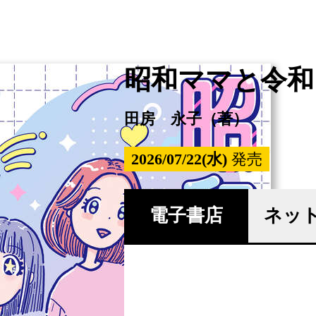
昭和ママと令和
田房 永子（著）
2026/07/22(水)
発売
電子書店
ネッ