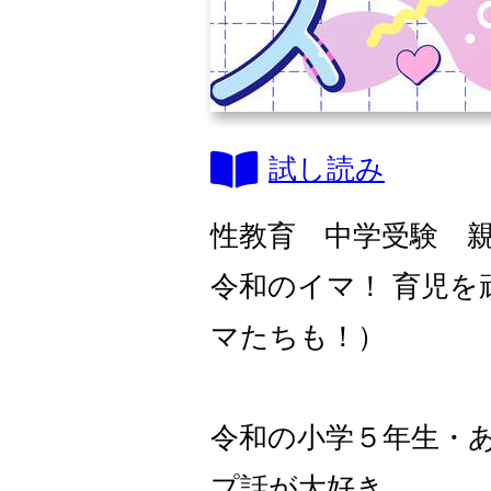
試し読み
性教育 中学受験 
令和のイマ！ 育児
マたちも！）
令和の小学５年生・
プ話が大好き。