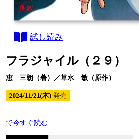
試し読み
フラジャイル（２９）
恵 三朗（著）／草水 敏（原作）
2024/11/21(木)
発売
で今すぐ読む