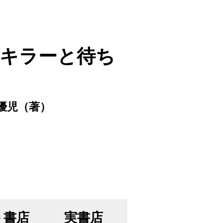
キラーと待ち
優児（著）
ト書店
実書店