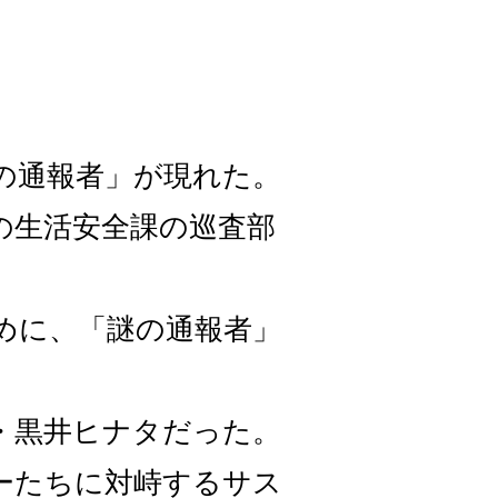
の通報者」が現れた。
の生活安全課の巡査部
めに、「謎の通報者」
・黒井ヒナタだった。
ーたちに対峙するサス