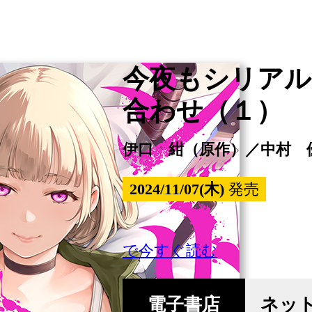
今夜もシリアル
合わせ（１）
伊口 紺（原作）／中村 
2024/11/07(木)
発売
で今すぐ読む
電子書店
ネッ