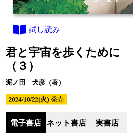
試し読み
君と宇宙を歩くために
（３）
泥ノ田 犬彦（著）
2024/10/22(火)
発売
電子書店
ネット書店
実書店