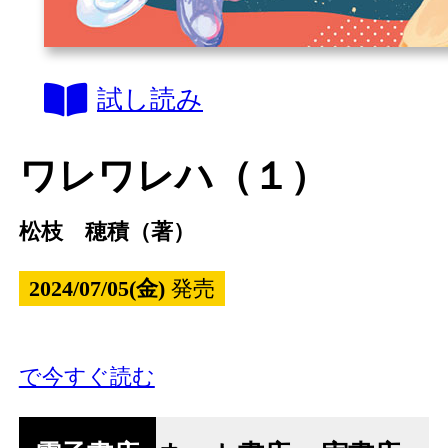
試し読み
ワレワレハ（１）
松枝 穂積（著）
2024/07/05(金)
発売
で今すぐ読む