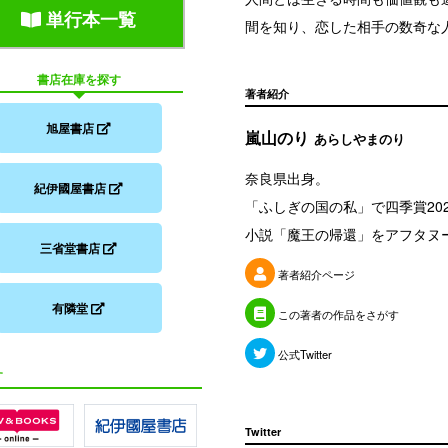
単行本一覧
間を知り、恋した相手の数奇な
書店在庫を探す
著者紹介
旭屋書店
嵐山のり
あらしやまのり
奈良県出身。
紀伊國屋書店
「ふしぎの国の私」で四季賞20
小説「魔王の帰還」をアフタヌー
三省堂書店
著者紹介ページ
有隣堂
この著者の作品をさがす
公式Twitter
す
Twitter