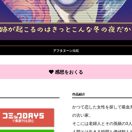
掲載
アフタヌーン
感想をおくる
作品紹介
かつて恋した女性を探して吸血
の古い家。
で最新刊を読む
そこには老婦人とその孫娘の3
人間とは生きる時間も価値観も