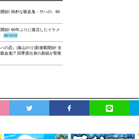
開始! 純朴な吸血鬼・ザハの、60
開始! 60年ぶりに復活したイケメ
?
25/10/10
の恋』(嵐山のり)新連載開始! 女
吸血鬼!? 四季賞出身の新鋭が聖夜