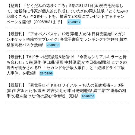
【懸賞】『どくだみの花咲くころ』5巻の8月21日(金)発売を記念し
て、連載前に作家が個人的に作成していた幻の同人誌版『どくだみの
花咲くころ』全2巻セットを、抽選で3名様にプレゼントするキャン
ペーンを開催!【2026/8/31まで】
26/08/07
【最新刊】『アオバノバスケ』12巻(学慶人)が本日発売開始! マガジ
ンポケット移籍で大ブレイク! 各電子書店でランキング1位獲得! 超本
格派高校バスケ漫画!
26/08/06
【最新刊】TVドラマ絶賛放送&配信中! 『今夜もシリアルキラーと待
ち合わせ』5巻(原作 伊口紺/漫画 中村優児)が本日発売開始! ヒナタの
過去が明かされる!? 「セカンド骨折殺人事件」と「絶縁ドライブ殺
人事件」を収録!!
26/08/06
【最新刊】『異世界ロイヤルロワイアル ～18人の花嫁候補～』3巻
(原作 宮沢わたる/漫画 若宮弘明)が本日発売開始! 異世界で“運命の相
手”の座を賭けた“俺の恋心”争奪戦、完結!
26/08/06