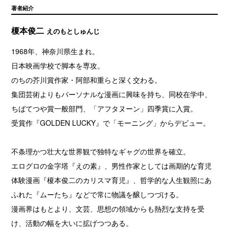
著者紹介
榎本俊二
えのもとしゅんじ
1968年、神奈川県生まれ。
日本映画学校で脚本を専攻。
のちの芥川賞作家・阿部和重らと深く交わる。
集団芸術よりもパーソナルな漫画に興味を持ち、同校在学中、
ちばてつや賞一般部門、「アフタヌーン」四季賞に入賞。
受賞作『GOLDEN LUCKY』で「モーニング」からデビュー。
不条理かつ壮大な世界観で独特なギャグの世界を確立。
エログロの金字塔『えの素』、男性作家としては画期的な育児
体験漫画『榎本俊二のカリスマ育児』、哲学的な人生観照にあ
ふれた『ムーたち』などで常に物議を醸しつづける。
漫画界はもとより、文芸、思想の領域からも熱烈な支持を受
け、活動の幅を大いに拡げつつある。