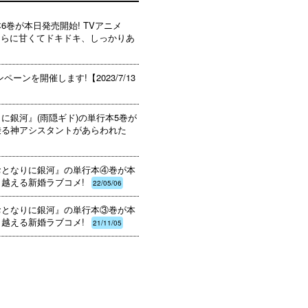
6巻が本日発売開始! TVアニメ
もさらに甘くてドキドキ、しっかりあ
ーンを開催します!【2023/7/13
りに銀河』(雨隠ギド)の単行本5巻が
乗る神アシスタントがあらわれた
おとなりに銀河』の単行本④巻が本
り越える新婚ラブコメ!
22/05/06
おとなりに銀河』の単行本③巻が本
り越える新婚ラブコメ!
21/11/05