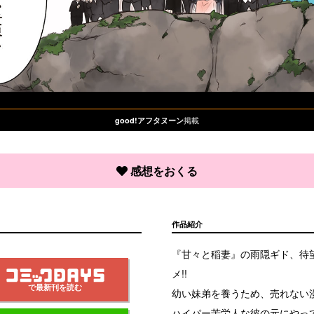
掲載
good!アフタヌーン
感想をおくる
作品紹介
『甘々と稲妻』の雨隠ギド、待
メ!!
で最新刊を読む
幼い妹弟を養うため、売れない
ハイパー苦労人な彼の元にやっ