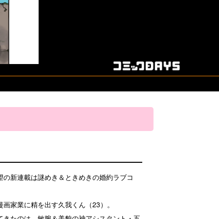
望の新連載は謎めき＆ときめきの婚約ラブコ
漫画家業に精を出す久我くん（23）。
てきたのは、敏腕＆美貌の神アシスタント・五