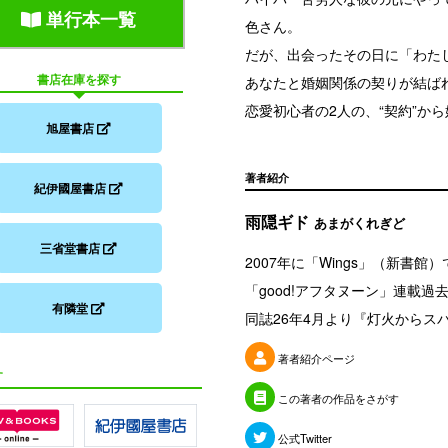
単行本一覧
色さん。
だが、出会ったその日に「わた
書店在庫を探す
あなたと婚姻関係の契りが結ば
恋愛初心者の2人の、“契約”か
旭屋書店
著者紹介
紀伊國屋書店
雨隠ギド
あまがくれぎど
三省堂書店
2007年に「Wings」（新書館
「good!アフタヌーン」連載
有隣堂
同誌26年4月より『灯火からス
著者紹介ページ
す
この著者の作品をさがす
公式Twitter