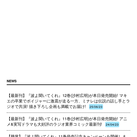
NEWS
【最新刊】『波よ聞いてくれ』12巻(沙村広明)が本日発売開始! マキ
エの卒業でボイジャーに激震が走る一方、ミナレは伝説の話し手とラ
ジオで共演! 描き下ろし企画も満載でお届け!
25/06/23
【最新刊】『波よ聞いてくれ』11巻(沙村広明)が本日発売開始! アニ
メ&実写ドラマも大好評のラジオ業界コミック最新刊!
24/04/23
【懸賞】『波よ聞いてくれ』11巻発売記念キャンペーンを開催しま