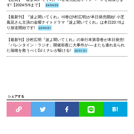
す!【2024/5/6まで】
24/04/23
【最新刊】『波よ聞いてくれ』10巻(沙村広明)が本日発売開始! 小芝
風花さん主演の金曜ナイトドラマ『波よ聞いてくれ』は本日23:15よ
り放送開始です!
23/04/21
【最新刊】沙村広明『波よ聞いてくれ』の単行本第⑨巻が本日発売!
「バレンタイン・ラジオ」開催前夜に大事件が──またも連れ去られ
た瑞穂を救うべくDJミナレが駆ける!
22/01/21
シェアする