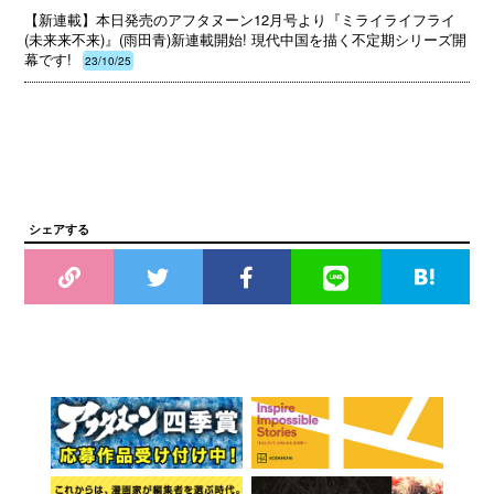
【新連載】本日発売のアフタヌーン12月号より『ミライライフライ
(未来来不来)』(雨田青)新連載開始! 現代中国を描く不定期シリーズ開
幕です!
23/10/25
シェアする