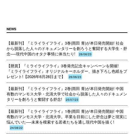
NEWS
【最新刊】『ミライライフライ』3巻(雨田 青)が本日発売開始! 社会
から脱落した人々のドキュメンタリーを創ろうと奮闘する大学生・舒
念──現代中国のオタク事情に体当たり!
26/06/23
【懸賞】『ミライライフライ』3巻発売記念キャンペーンを開催!
『ミライライフライ』オリジナルキーホルダー、描き下ろし色紙をプ
レゼント!【2026年6月28日まで】
26/06/23
【最新刊】『ミライライフライ』2巻(雨田 青)が本日発売開始! 中国
有数のマンモス大学・北清大学で社会から脱落した人々のドキュメン
タリーを創ろうと奮闘する舒念!
25/07/23
【最新刊】『ミライライフライ』1巻(雨田 青)が本日発売開始! 中国
有数のマンモス大学・北清大学。卒業を目前にした舒念は夢と現実に
悩んでいた──未来を模索する若者たちを通し現代中国を描く!
24/08/22